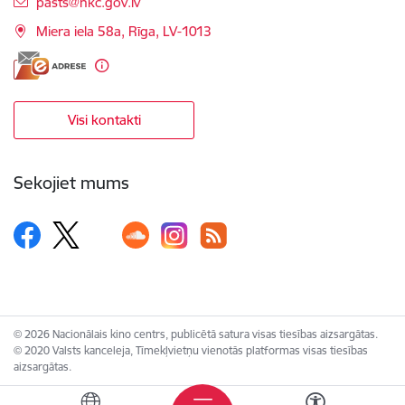
E-pasts:
pasts@nkc.gov.lv
Miera iela 58a, Rīga, LV-1013
Visi kontakti
Sekojiet mums
© 2026 Nacionālais kino centrs, publicētā satura visas tiesības aizsargātas.
© 2020 Valsts kanceleja, Tīmekļvietņu vienotās platformas visas tiesības
aizsargātas.