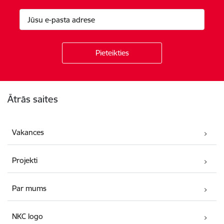
Kājene
Ātrās saites
Vakances
Projekti
Par mums
NKC logo