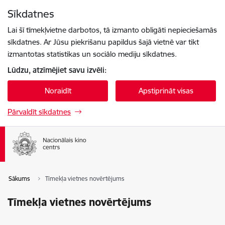
Pāriet uz lapas saturu
Sīkdatnes
Spied
lai meklētu
Enter
Lai šī tīmekļvietne darbotos, tā izmanto obligāti nepieciešamās
sīkdatnes. Ar Jūsu piekrišanu papildus šajā vietnē var tikt
izmantotas statistikas un sociālo mediju sīkdatnes.
Lūdzu, atzīmējiet savu izvēli:
Noraidīt
Apstiprināt visas
Pārvaldīt sīkdatnes
Sākums
Tīmekļa vietnes novērtējums
Tīmekļa vietnes novērtējums