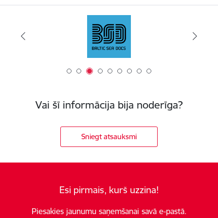
Vai šī informācija bija noderīga?
Sniegt atsauksmi
Esi pirmais, kurš uzzina!
Piesakies jaunumu saņemšanai savā e-pastā.