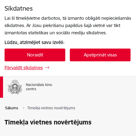
Pāriet uz lapas saturu
Sīkdatnes
Spied
lai meklētu
Enter
Lai šī tīmekļvietne darbotos, tā izmanto obligāti nepieciešamās
sīkdatnes. Ar Jūsu piekrišanu papildus šajā vietnē var tikt
izmantotas statistikas un sociālo mediju sīkdatnes.
Lūdzu, atzīmējiet savu izvēli:
Noraidīt
Apstiprināt visas
Pārvaldīt sīkdatnes
Sākums
Tīmekļa vietnes novērtējums
Tīmekļa vietnes novērtējums