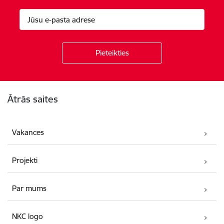
Kājene
Ātrās saites
Vakances
Projekti
Par mums
NKC logo