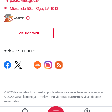
E-pasts:
pasts@nkc.gov.lv
Miera iela 58a, Rīga, LV-1013
Visi kontakti
Sekojiet mums
© 2026 Nacionālais kino centrs, publicētā satura visas tiesības aizsargātas.
© 2020 Valsts kanceleja, Tīmekļvietņu vienotās platformas visas tiesības
aizsargātas.