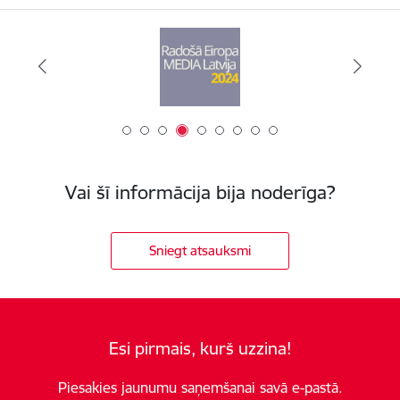
Vai šī informācija bija noderīga?
Sniegt atsauksmi
Esi pirmais, kurš uzzina!
Piesakies jaunumu saņemšanai savā e-pastā.