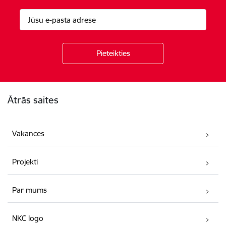
Kājene
Ātrās saites
Vakances
Projekti
Par mums
NKC logo