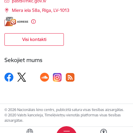
E-pasts:
pasts@nkc.gov.lv
Miera iela 58a, Rīga, LV-1013
Visi kontakti
Sekojiet mums
© 2026 Nacionālais kino centrs, publicētā satura visas tiesības aizsargātas.
© 2020 Valsts kanceleja, Tīmekļvietņu vienotās platformas visas tiesības
aizsargātas.