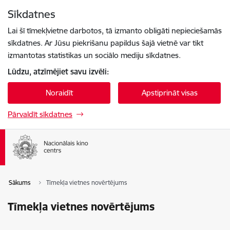
Pāriet uz lapas saturu
Sīkdatnes
Spied
lai meklētu
Enter
Lai šī tīmekļvietne darbotos, tā izmanto obligāti nepieciešamās
sīkdatnes. Ar Jūsu piekrišanu papildus šajā vietnē var tikt
izmantotas statistikas un sociālo mediju sīkdatnes.
Lūdzu, atzīmējiet savu izvēli:
Noraidīt
Apstiprināt visas
Pārvaldīt sīkdatnes
Sākums
Tīmekļa vietnes novērtējums
Tīmekļa vietnes novērtējums