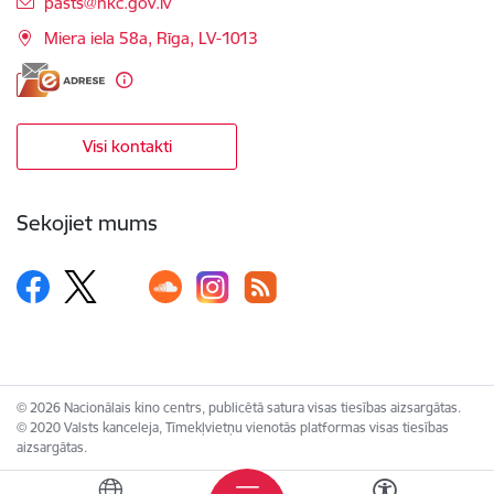
E-pasts:
pasts@nkc.gov.lv
Miera iela 58a, Rīga, LV-1013
Visi kontakti
Sekojiet mums
© 2026 Nacionālais kino centrs, publicētā satura visas tiesības aizsargātas.
© 2020 Valsts kanceleja, Tīmekļvietņu vienotās platformas visas tiesības
aizsargātas.