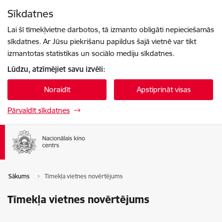
Pāriet uz lapas saturu
Sīkdatnes
Spied
lai meklētu
Enter
Lai šī tīmekļvietne darbotos, tā izmanto obligāti nepieciešamās
sīkdatnes. Ar Jūsu piekrišanu papildus šajā vietnē var tikt
izmantotas statistikas un sociālo mediju sīkdatnes.
Lūdzu, atzīmējiet savu izvēli:
Noraidīt
Apstiprināt visas
Pārvaldīt sīkdatnes
Sākums
Tīmekļa vietnes novērtējums
Tīmekļa vietnes novērtējums