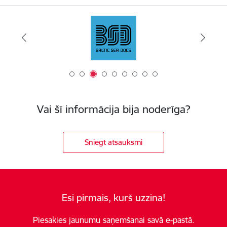
Vai šī informācija bija noderīga?
Sniegt atsauksmi
Esi pirmais, kurš uzzina!
Piesakies jaunumu saņemšanai savā e-pastā.