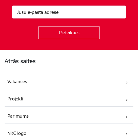
Kājene
Ātrās saites
Vakances
Projekti
Par mums
NKC logo