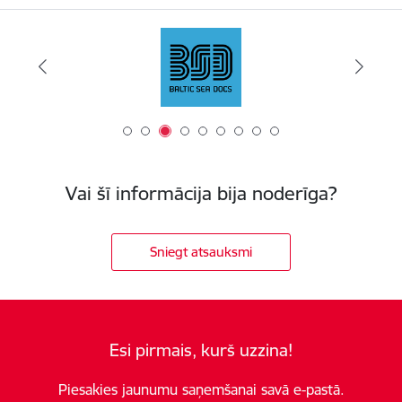
Vai šī informācija bija noderīga?
Sniegt atsauksmi
Esi pirmais, kurš uzzina!
Piesakies jaunumu saņemšanai savā e-pastā.