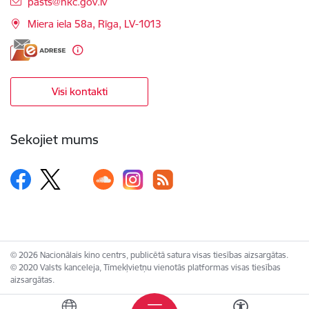
E-pasts:
pasts@nkc.gov.lv
Miera iela 58a, Rīga, LV-1013
Visi kontakti
Sekojiet mums
© 2026 Nacionālais kino centrs, publicētā satura visas tiesības aizsargātas.
© 2020 Valsts kanceleja, Tīmekļvietņu vienotās platformas visas tiesības
aizsargātas.