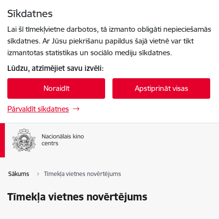
Pāriet uz lapas saturu
Sīkdatnes
Spied
lai meklētu
Enter
Lai šī tīmekļvietne darbotos, tā izmanto obligāti nepieciešamās
sīkdatnes. Ar Jūsu piekrišanu papildus šajā vietnē var tikt
izmantotas statistikas un sociālo mediju sīkdatnes.
Lūdzu, atzīmējiet savu izvēli:
Noraidīt
Apstiprināt visas
Pārvaldīt sīkdatnes
Sākums
Tīmekļa vietnes novērtējums
Tīmekļa vietnes novērtējums