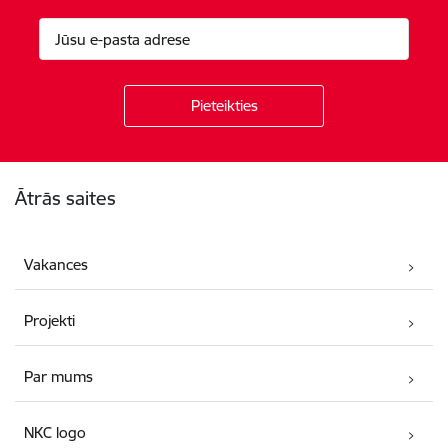
Kājene
Ātrās saites
Vakances
Projekti
Par mums
NKC logo