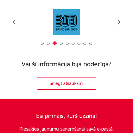
Vai šī informācija bija noderīga?
Sniegt atsauksmi
Esi pirmais, kurš uzzina!
Piesakies jaunumu saņemšanai savā e-pastā.