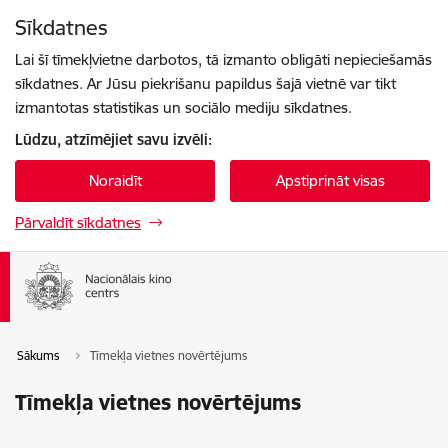
Pāriet uz lapas saturu
Sīkdatnes
Spied
lai meklētu
Enter
Lai šī tīmekļvietne darbotos, tā izmanto obligāti nepieciešamās
sīkdatnes. Ar Jūsu piekrišanu papildus šajā vietnē var tikt
izmantotas statistikas un sociālo mediju sīkdatnes.
Lūdzu, atzīmējiet savu izvēli:
Noraidīt
Apstiprināt visas
Pārvaldīt sīkdatnes
Sākums
Tīmekļa vietnes novērtējums
Tīmekļa vietnes novērtējums