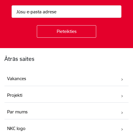
Kājene
Ātrās saites
Vakances
Projekti
Par mums
NKC logo