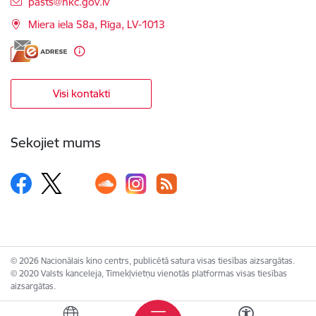
E-pasts:
pasts@nkc.gov.lv
Miera iela 58a, Rīga, LV-1013
Visi kontakti
Sekojiet mums
© 2026 Nacionālais kino centrs, publicētā satura visas tiesības aizsargātas.
© 2020 Valsts kanceleja, Tīmekļvietņu vienotās platformas visas tiesības
aizsargātas.