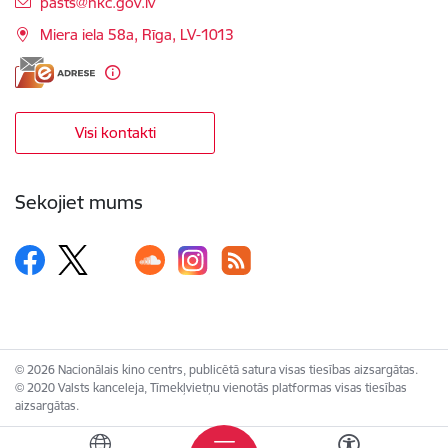
E-pasts:
pasts@nkc.gov.lv
Miera iela 58a, Rīga, LV-1013
Visi kontakti
Sekojiet mums
© 2026 Nacionālais kino centrs, publicētā satura visas tiesības aizsargātas.
© 2020 Valsts kanceleja, Tīmekļvietņu vienotās platformas visas tiesības
aizsargātas.