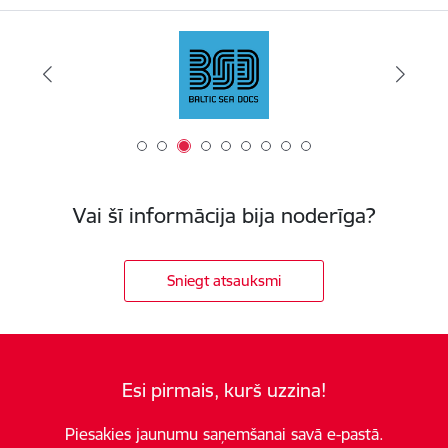
Vai šī informācija bija noderīga?
Sniegt atsauksmi
Esi pirmais, kurš uzzina!
Piesakies jaunumu saņemšanai savā e-pastā.