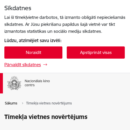
Pāriet uz lapas saturu
Sīkdatnes
Spied
lai meklētu
Enter
Lai šī tīmekļvietne darbotos, tā izmanto obligāti nepieciešamās
sīkdatnes. Ar Jūsu piekrišanu papildus šajā vietnē var tikt
izmantotas statistikas un sociālo mediju sīkdatnes.
Lūdzu, atzīmējiet savu izvēli:
Noraidīt
Apstiprināt visas
Pārvaldīt sīkdatnes
Sākums
Tīmekļa vietnes novērtējums
Tīmekļa vietnes novērtējums