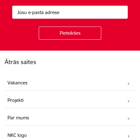
Kājene
Ātrās saites
Vakances
Projekti
Par mums
NKC logo