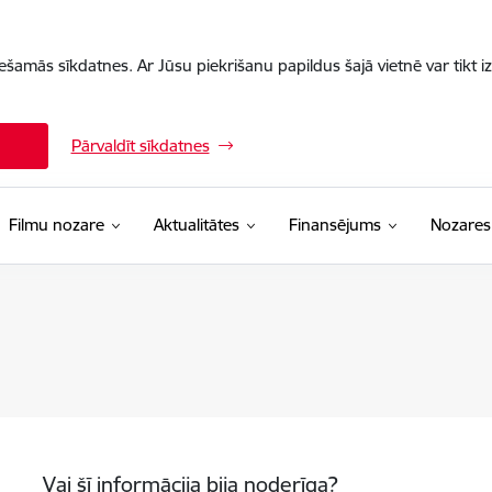
iešamās sīkdatnes. Ar Jūsu piekrišanu papildus šajā vietnē var tikt i
Pārvaldīt sīkdatnes
Filmu nozare
Aktualitātes
Finansējums
Nozares
Vai šī informācija bija noderīga?