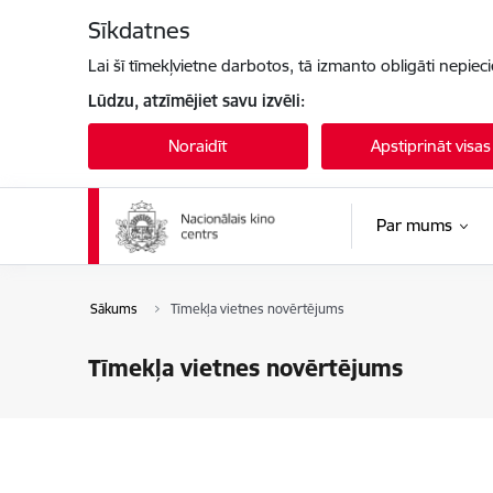
Pāriet uz lapas saturu
Sīkdatnes
Lai šī tīmekļvietne darbotos, tā izmanto obligāti nepiec
Lūdzu, atzīmējiet savu izvēli:
Noraidīt
Apstiprināt visas
Par mums
Sākums
Tīmekļa vietnes novērtējums
Tīmekļa vietnes novērtējums