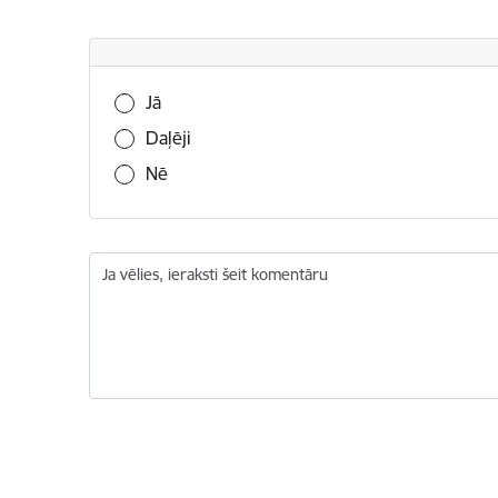
Vai šī informācija bija noderīga?
Jā
Daļēji
Nē
Ja vēlies, ieraksti šeit komentāru