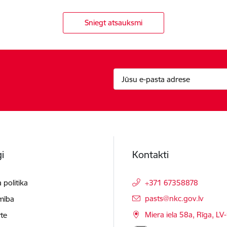
Sniegt atsauksmi
i
Kontakti
 politika
+371 67358878
E-pasts:
pasts@nkc.gov.lv
mība
Miera iela 58a, Rīga, LV
te