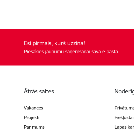
Esi pirmais, kurš uzzina!
Piesakies jaunumu saņemšanai savā e-pastā.
Kājene
Ātrās saites
Noderīg
Vakances
Privātuma
Projekti
Piekļūsta
Par mums
Lapas kar