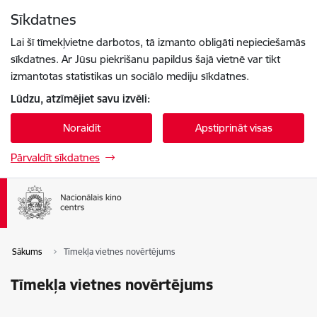
Pāriet uz lapas saturu
Sīkdatnes
Spied
lai meklētu
Enter
Lai šī tīmekļvietne darbotos, tā izmanto obligāti nepieciešamās
sīkdatnes. Ar Jūsu piekrišanu papildus šajā vietnē var tikt
izmantotas statistikas un sociālo mediju sīkdatnes.
Lūdzu, atzīmējiet savu izvēli:
Noraidīt
Apstiprināt visas
Pārvaldīt sīkdatnes
Sākums
Tīmekļa vietnes novērtējums
Tīmekļa vietnes novērtējums