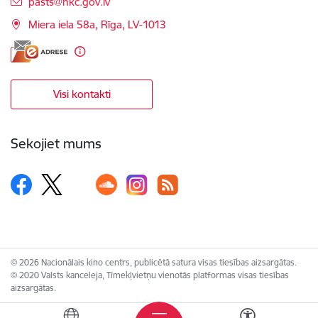
E-pasts:
pasts@nkc.gov.lv
Miera iela 58a, Rīga, LV-1013
Visi kontakti
Sekojiet mums
© 2026 Nacionālais kino centrs, publicētā satura visas tiesības aizsargātas.
© 2020 Valsts kanceleja, Tīmekļvietņu vienotās platformas visas tiesības
aizsargātas.