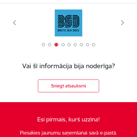
Vai šī informācija bija noderīga?
Sniegt atsauksmi
Esi pirmais, kurš uzzina!
Piesakies jaunumu saņemšanai savā e-pastā.