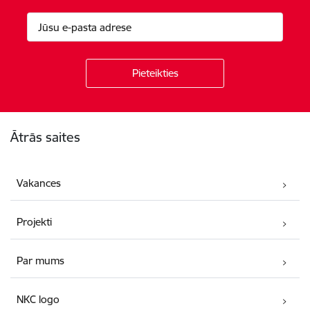
Kājene
Ātrās saites
Vakances
Projekti
Par mums
NKC logo