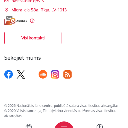
E-pasts:
pasts@nkc.gov.lv
Miera iela 58a, Rīga, LV-1013
Visi kontakti
Sekojiet mums
© 2026 Nacionālais kino centrs, publicētā satura visas tiesības aizsargātas.
© 2020 Valsts kanceleja, Tīmekļvietņu vienotās platformas visas tiesības
aizsargātas.