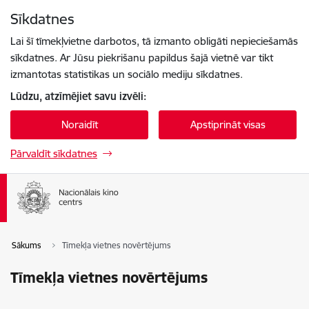
Pāriet uz lapas saturu
Sīkdatnes
Spied
lai meklētu
Enter
Lai šī tīmekļvietne darbotos, tā izmanto obligāti nepieciešamās
sīkdatnes. Ar Jūsu piekrišanu papildus šajā vietnē var tikt
izmantotas statistikas un sociālo mediju sīkdatnes.
Lūdzu, atzīmējiet savu izvēli:
Noraidīt
Apstiprināt visas
Pārvaldīt sīkdatnes
Sākums
Tīmekļa vietnes novērtējums
Tīmekļa vietnes novērtējums