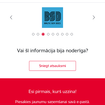
Vai šī informācija bija noderīga?
Sniegt atsauksmi
Esi pirmais, kurš uzzina!
Piesakies jaunumu saņemšanai savā e-pastā.