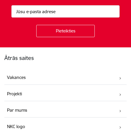
Kājene
Ātrās saites
Vakances
Projekti
Par mums
NKC logo