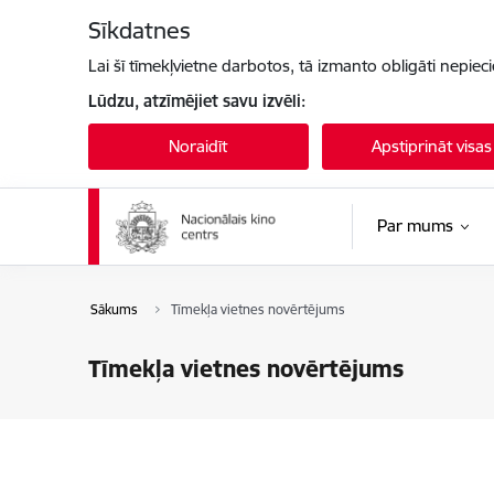
Pāriet uz lapas saturu
Sīkdatnes
Lai šī tīmekļvietne darbotos, tā izmanto obligāti nepiec
Lūdzu, atzīmējiet savu izvēli:
Noraidīt
Apstiprināt visas
Par mums
Sākums
Tīmekļa vietnes novērtējums
Tīmekļa vietnes novērtējums