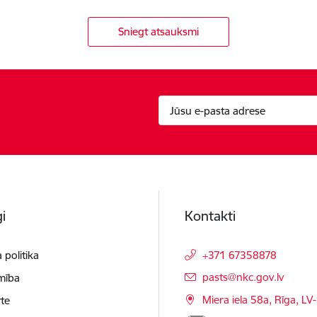
Sniegt atsauksmi
i
Kontakti
 politika
+371 67358878
E-pasts:
pasts@nkc.gov.lv
mība
Miera iela 58a, Rīga, LV
te