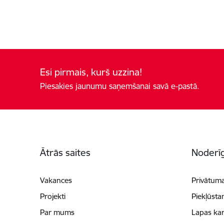
Esi pirmais, kurš uzzina!
Piesakies jaunumu saņemšanai savā e-pastā.
Kājene
Ātrās saites
Noderīg
Vakances
Privātuma
Projekti
Piekļūsta
Par mums
Lapas kar