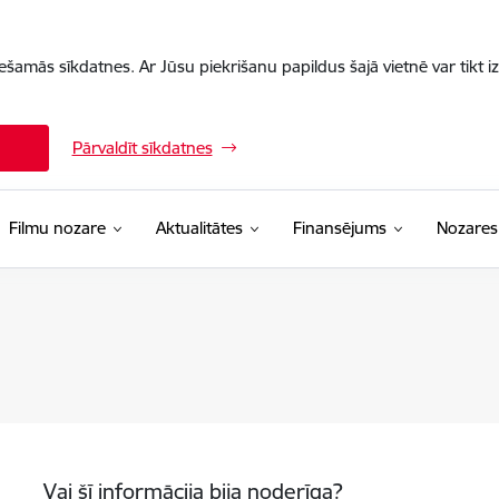
iešamās sīkdatnes. Ar Jūsu piekrišanu papildus šajā vietnē var tikt i
Pārvaldīt sīkdatnes
Filmu nozare
Aktualitātes
Finansējums
Nozares
Vai šī informācija bija noderīga?