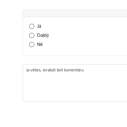
Vai šī informācija bija noderīga?
Jā
Daļēji
Nē
Ja vēlies, ieraksti šeit komentāru