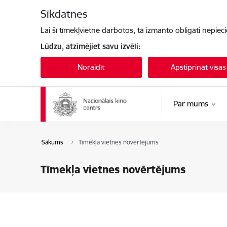
Pāriet uz lapas saturu
Sīkdatnes
Lai šī tīmekļvietne darbotos, tā izmanto obligāti nepiec
Lūdzu, atzīmējiet savu izvēli:
Noraidīt
Apstiprināt visas
Par mums
Sākums
Tīmekļa vietnes novērtējums
Tīmekļa vietnes novērtējums