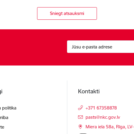
Sniegt atsauksmi
i
Kontakti
 politika
+371 67358878
E-pasts:
pasts@nkc.gov.lv
mība
Miera iela 58a, Rīga, LV
te