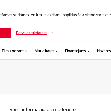
iešamās sīkdatnes. Ar Jūsu piekrišanu papildus šajā vietnē var tikt i
Pārvaldīt sīkdatnes
Filmu nozare
Aktualitātes
Finansējums
Nozares
Vai šī informācija bija noderīga?