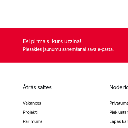
Esi pirmais, kurš uzzina!
Piesakies jaunumu saņemšanai savā e-pastā.
Kājene
Ātrās saites
Noderīg
Vakances
Privātuma
Projekti
Piekļūsta
Par mums
Lapas kar