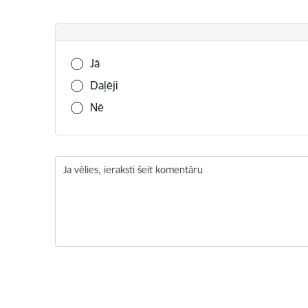
Vai šī informācija bija noderīga?
Jā
Daļēji
Nē
Ja vēlies, ieraksti šeit komentāru