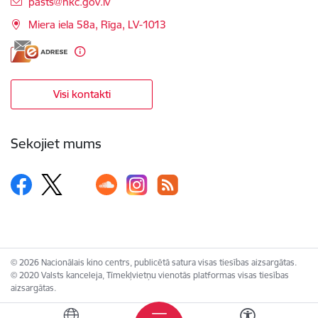
E-pasts:
pasts@nkc.gov.lv
Miera iela 58a, Rīga, LV-1013
Visi kontakti
Sekojiet mums
© 2026 Nacionālais kino centrs, publicētā satura visas tiesības aizsargātas.
© 2020 Valsts kanceleja, Tīmekļvietņu vienotās platformas visas tiesības
aizsargātas.