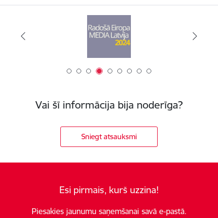
Vai šī informācija bija noderīga?
Sniegt atsauksmi
Esi pirmais, kurš uzzina!
Piesakies jaunumu saņemšanai savā e-pastā.