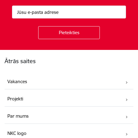
Kājene
Ātrās saites
Vakances
Projekti
Par mums
NKC logo