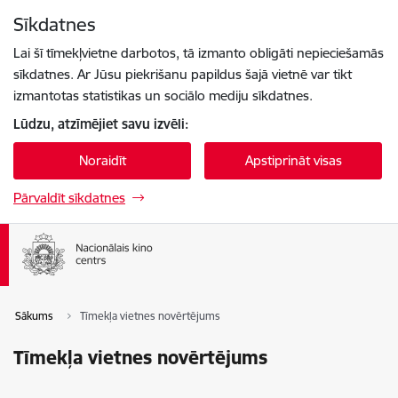
Pāriet uz lapas saturu
Sīkdatnes
Spied
lai meklētu
Enter
Lai šī tīmekļvietne darbotos, tā izmanto obligāti nepieciešamās
sīkdatnes. Ar Jūsu piekrišanu papildus šajā vietnē var tikt
izmantotas statistikas un sociālo mediju sīkdatnes.
Lūdzu, atzīmējiet savu izvēli:
Noraidīt
Apstiprināt visas
Pārvaldīt sīkdatnes
Sākums
Tīmekļa vietnes novērtējums
Tīmekļa vietnes novērtējums