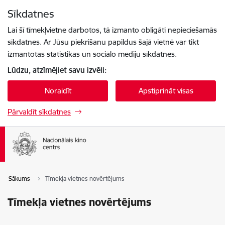
Pāriet uz lapas saturu
Sīkdatnes
Spied
lai meklētu
Enter
Lai šī tīmekļvietne darbotos, tā izmanto obligāti nepieciešamās
sīkdatnes. Ar Jūsu piekrišanu papildus šajā vietnē var tikt
izmantotas statistikas un sociālo mediju sīkdatnes.
Lūdzu, atzīmējiet savu izvēli:
Noraidīt
Apstiprināt visas
Pārvaldīt sīkdatnes
Sākums
Tīmekļa vietnes novērtējums
Tīmekļa vietnes novērtējums