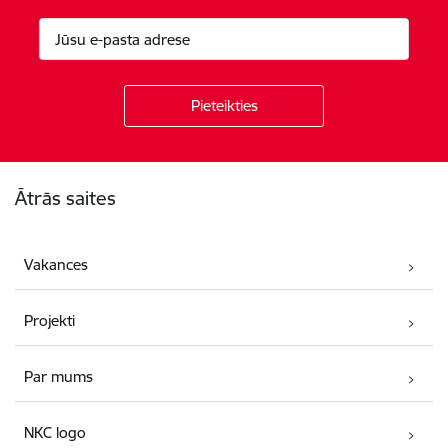
Kājene
Ātrās saites
Vakances
Projekti
Par mums
NKC logo