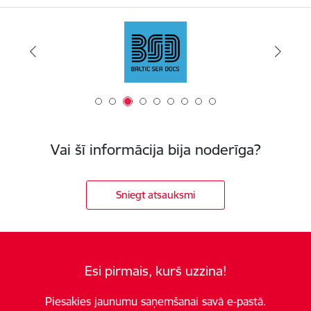
Vai šī informācija bija noderīga?
Sniegt atsauksmi
Esi pirmais, kurš uzzina!
Piesakies jaunumu saņemšanai savā e-pastā.