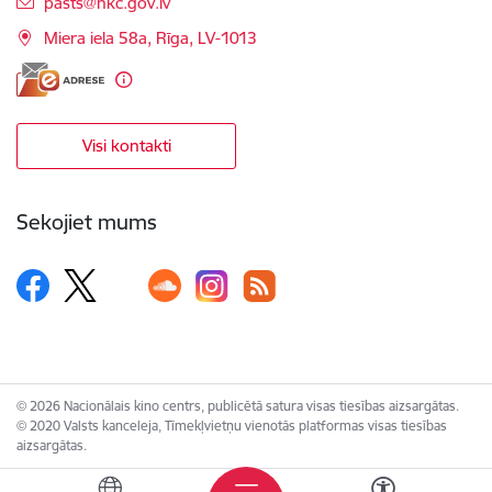
E-pasts:
pasts@nkc.gov.lv
Miera iela 58a, Rīga, LV-1013
Visi kontakti
Sekojiet mums
© 2026 Nacionālais kino centrs, publicētā satura visas tiesības aizsargātas.
© 2020 Valsts kanceleja, Tīmekļvietņu vienotās platformas visas tiesības
aizsargātas.