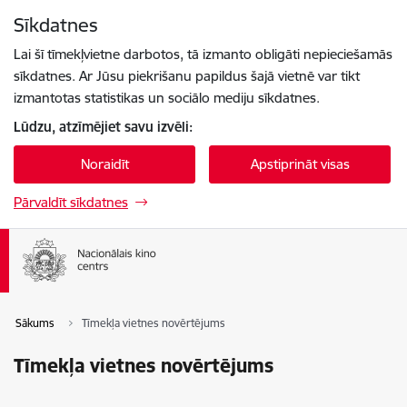
Pāriet uz lapas saturu
Sīkdatnes
Spied
lai meklētu
Enter
Lai šī tīmekļvietne darbotos, tā izmanto obligāti nepieciešamās
sīkdatnes. Ar Jūsu piekrišanu papildus šajā vietnē var tikt
izmantotas statistikas un sociālo mediju sīkdatnes.
Lūdzu, atzīmējiet savu izvēli:
Noraidīt
Apstiprināt visas
Pārvaldīt sīkdatnes
Sākums
Tīmekļa vietnes novērtējums
Tīmekļa vietnes novērtējums