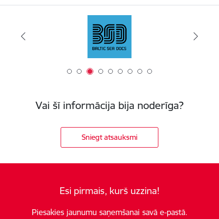
Vai šī informācija bija noderīga?
Sniegt atsauksmi
Esi pirmais, kurš uzzina!
Piesakies jaunumu saņemšanai savā e-pastā.