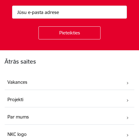
Kājene
Ātrās saites
Vakances
Projekti
Par mums
NKC logo