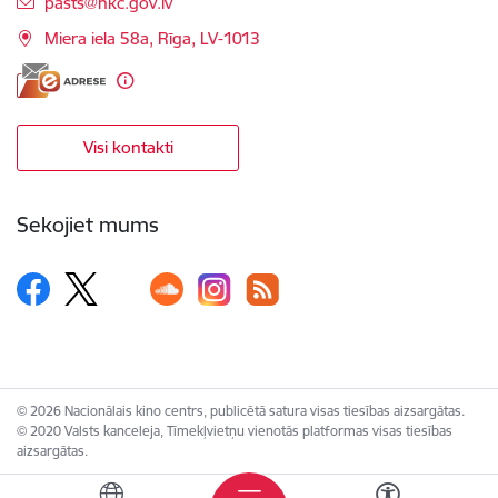
E-pasts:
pasts@nkc.gov.lv
Miera iela 58a, Rīga, LV-1013
Visi kontakti
Sekojiet mums
© 2026 Nacionālais kino centrs, publicētā satura visas tiesības aizsargātas.
© 2020 Valsts kanceleja, Tīmekļvietņu vienotās platformas visas tiesības
aizsargātas.