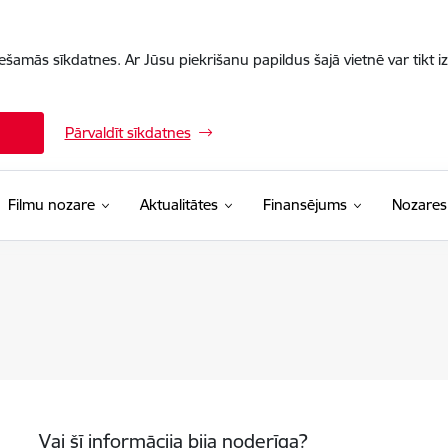
iešamās sīkdatnes. Ar Jūsu piekrišanu papildus šajā vietnē var tikt i
Pārvaldīt sīkdatnes
Filmu nozare
Aktualitātes
Finansējums
Nozares
Vai šī informācija bija noderīga?