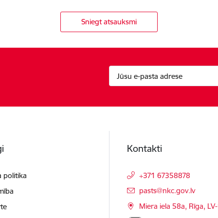
Sniegt atsauksmi
i
Kontakti
 politika
+371 67358878
E-pasts:
pasts@nkc.gov.lv
mība
Miera iela 58a, Rīga, LV
te