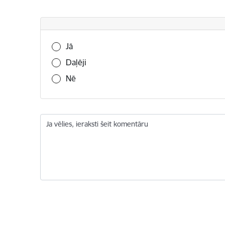
Vai šī informācija bija noderīga?
Jā
Daļēji
Nē
Ja vēlies, ieraksti šeit komentāru