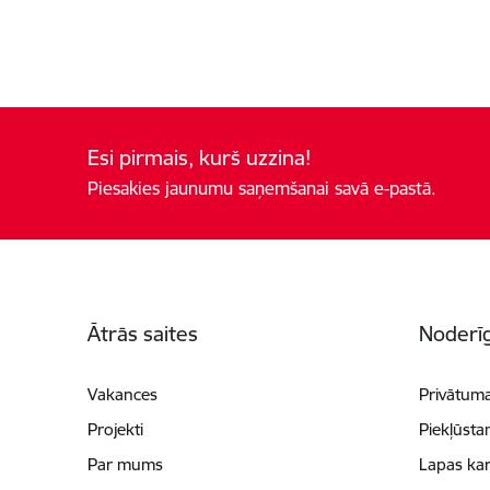
Esi pirmais, kurš uzzina!
Piesakies jaunumu saņemšanai savā e-pastā.
Kājene
Ātrās saites
Noderīg
Vakances
Privātuma
Projekti
Piekļūsta
Par mums
Lapas kar