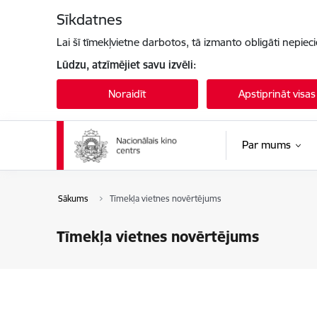
Pāriet uz lapas saturu
Sīkdatnes
Lai šī tīmekļvietne darbotos, tā izmanto obligāti nepiec
Lūdzu, atzīmējiet savu izvēli:
Noraidīt
Apstiprināt visas
Par mums
Sākums
Tīmekļa vietnes novērtējums
Tīmekļa vietnes novērtējums