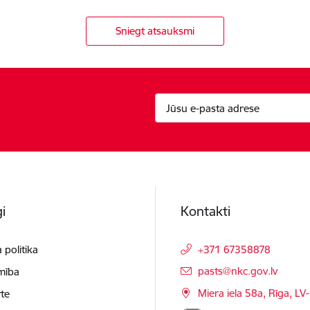
Sniegt atsauksmi
i
Kontakti
 politika
+371 67358878
E-pasts:
pasts@nkc.gov.lv
mība
Miera iela 58a, Rīga, LV
te