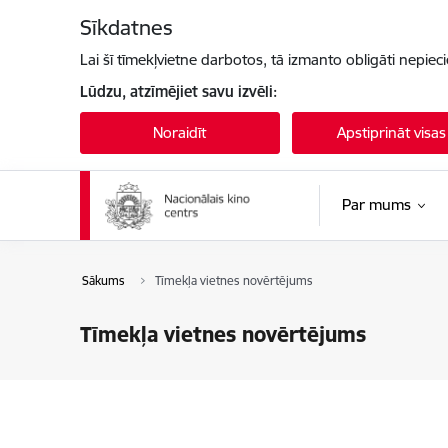
Pāriet uz lapas saturu
Sīkdatnes
Lai šī tīmekļvietne darbotos, tā izmanto obligāti nepiec
Lūdzu, atzīmējiet savu izvēli:
Noraidīt
Apstiprināt visas
Par mums
Sākums
Tīmekļa vietnes novērtējums
Tīmekļa vietnes novērtējums