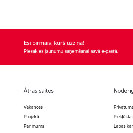
Esi pirmais, kurš uzzina!
Piesakies jaunumu saņemšanai savā e-pastā.
Kājene
Ātrās saites
Noderīg
Vakances
Privātuma
Projekti
Piekļūsta
Par mums
Lapas kar