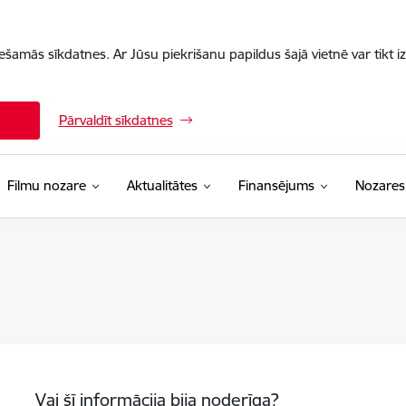
iešamās sīkdatnes. Ar Jūsu piekrišanu papildus šajā vietnē var tikt i
Pārvaldīt sīkdatnes
Filmu nozare
Aktualitātes
Finansējums
Nozares
Vai šī informācija bija noderīga?