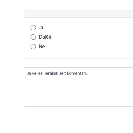
Vai šī informācija bija noderīga?
Jā
Daļēji
Nē
Ja vēlies, ieraksti šeit komentāru