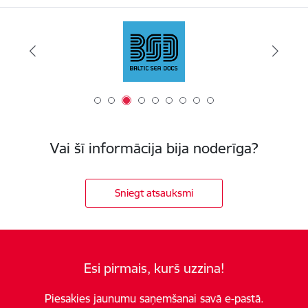
Vai šī informācija bija noderīga?
Sniegt atsauksmi
Esi pirmais, kurš uzzina!
Piesakies jaunumu saņemšanai savā e-pastā.