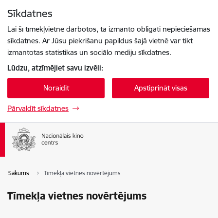
Pāriet uz lapas saturu
Sīkdatnes
Spied
lai meklētu
Enter
Lai šī tīmekļvietne darbotos, tā izmanto obligāti nepieciešamās
sīkdatnes. Ar Jūsu piekrišanu papildus šajā vietnē var tikt
izmantotas statistikas un sociālo mediju sīkdatnes.
Lūdzu, atzīmējiet savu izvēli:
Noraidīt
Apstiprināt visas
Pārvaldīt sīkdatnes
Sākums
Tīmekļa vietnes novērtējums
Tīmekļa vietnes novērtējums