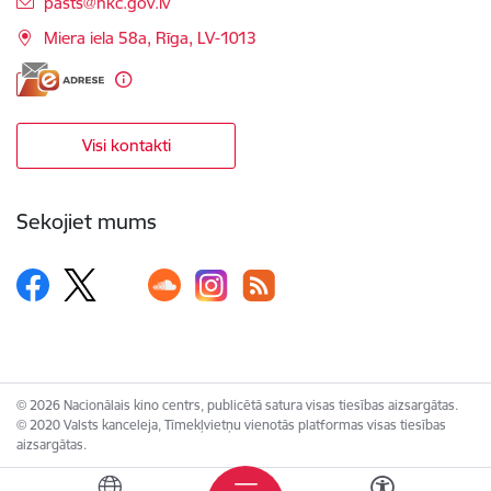
E-pasts:
pasts@nkc.gov.lv
Miera iela 58a, Rīga, LV-1013
Visi kontakti
Sekojiet mums
© 2026 Nacionālais kino centrs, publicētā satura visas tiesības aizsargātas.
© 2020 Valsts kanceleja, Tīmekļvietņu vienotās platformas visas tiesības
aizsargātas.