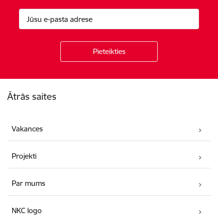
Kājene
Ātrās saites
Vakances
Projekti
Par mums
NKC logo