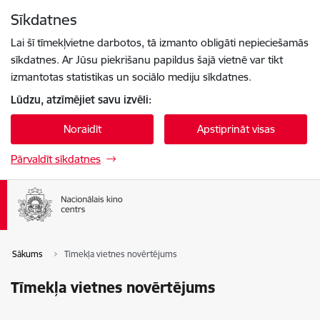
Pāriet uz lapas saturu
Sīkdatnes
Spied
lai meklētu
Enter
Lai šī tīmekļvietne darbotos, tā izmanto obligāti nepieciešamās
sīkdatnes. Ar Jūsu piekrišanu papildus šajā vietnē var tikt
izmantotas statistikas un sociālo mediju sīkdatnes.
Lūdzu, atzīmējiet savu izvēli:
Noraidīt
Apstiprināt visas
Pārvaldīt sīkdatnes
Sākums
Tīmekļa vietnes novērtējums
Tīmekļa vietnes novērtējums