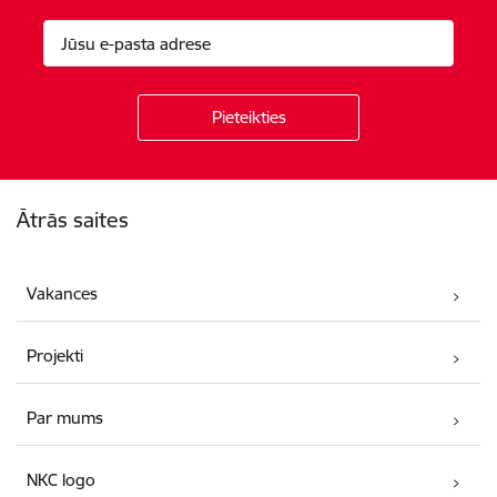
Kājene
Ātrās saites
Vakances
Projekti
Par mums
NKC logo