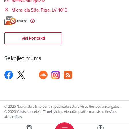
E-pasts:
pasts@nkc.gov.lv
Miera iela 58a, Rīga, LV-1013
Visi kontakti
Sekojiet mums
© 2026 Nacionālais kino centrs, publicētā satura visas tiesības aizsargātas.
© 2020 Valsts kanceleja, Tīmekļvietņu vienotās platformas visas tiesības
aizsargātas.