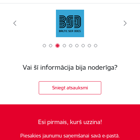
Vai šī informācija bija noderīga?
Sniegt atsauksmi
Esi pirmais, kurš uzzina!
Piesakies jaunumu saņemšanai savā e-pastā.