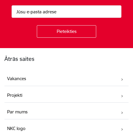
Kājene
Ātrās saites
Vakances
Projekti
Par mums
NKC logo