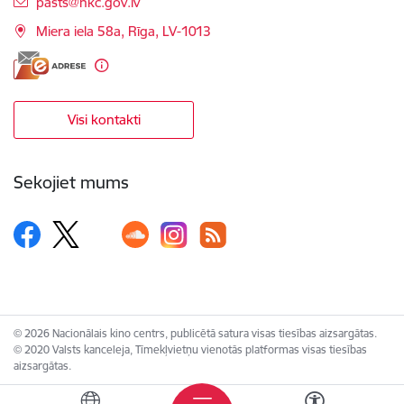
E-pasts:
pasts@nkc.gov.lv
Miera iela 58a, Rīga, LV-1013
Visi kontakti
Sekojiet mums
© 2026 Nacionālais kino centrs, publicētā satura visas tiesības aizsargātas.
© 2020 Valsts kanceleja, Tīmekļvietņu vienotās platformas visas tiesības
aizsargātas.