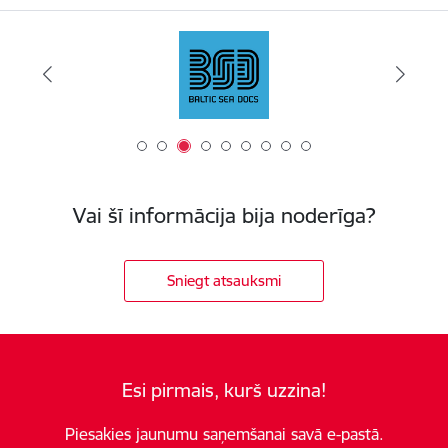
Vai šī informācija bija noderīga?
Sniegt atsauksmi
Esi pirmais, kurš uzzina!
Piesakies jaunumu saņemšanai savā e-pastā.