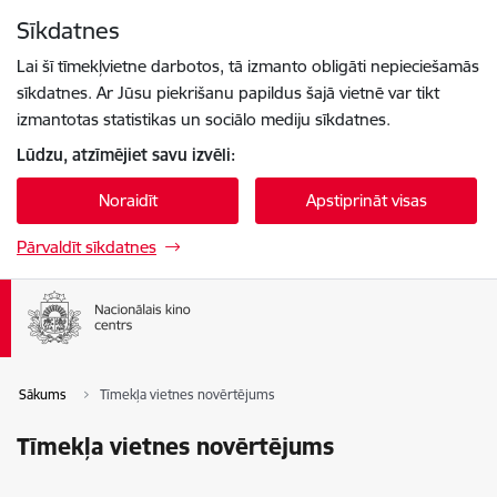
Pāriet uz lapas saturu
Sīkdatnes
Spied
lai meklētu
Enter
Lai šī tīmekļvietne darbotos, tā izmanto obligāti nepieciešamās
sīkdatnes. Ar Jūsu piekrišanu papildus šajā vietnē var tikt
izmantotas statistikas un sociālo mediju sīkdatnes.
Lūdzu, atzīmējiet savu izvēli:
Noraidīt
Apstiprināt visas
Pārvaldīt sīkdatnes
Sākums
Tīmekļa vietnes novērtējums
Tīmekļa vietnes novērtējums