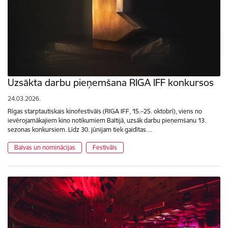
Uzsākta darbu pieņemšana RIGA IFF konkursos
24.03.2026.
Rīgas starptautiskais kinofestivāls (RIGA IFF, 15.–25. oktobrī), viens no
ievērojamākajiem kino notikumiem Baltijā, uzsāk darbu pieņemšanu 13.
sezonas konkursiem. Līdz 30. jūnijam tiek gaidītas…
Balvas un nominācijas
Festivāls