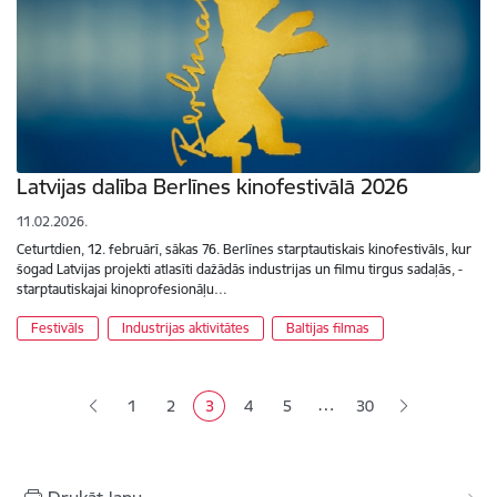
Latvijas dalība Berlīnes kinofestivālā 2026
11.02.2026.
Ceturtdien, 12. februārī, sākas 76. Berlīnes starptautiskais kinofestivāls, kur
šogad Latvijas projekti atlasīti dažādās industrijas un filmu tirgus sadaļās, -
starptautiskajai kinoprofesionāļu…
Festivāls
Industrijas aktivitātes
Baltijas filmas
Lapošana
…
1
2
3
4
5
30
Lapa
Lapa
Pašreizējā lapa
Lapa
Lapa