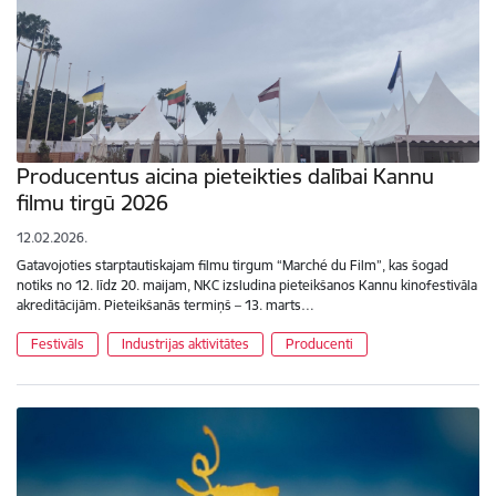
Producentus aicina pieteikties dalībai Kannu
filmu tirgū 2026
12.02.2026.
Gatavojoties starptautiskajam filmu tirgum “Marché du Film”, kas šogad
notiks no 12. līdz 20. maijam, NKC izsludina pieteikšanos Kannu kinofestivāla
akreditācijām. Pieteikšanās termiņš – 13. marts…
Festivāls
Industrijas aktivitātes
Producenti