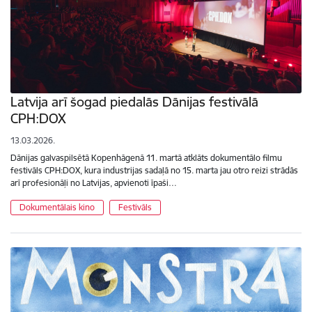
Latvija arī šogad piedalās Dānijas festivālā
CPH:DOX
13.03.2026.
Dānijas galvaspilsētā Kopenhāgenā 11. martā atklāts dokumentālo filmu
festivāls CPH:DOX, kura industrijas sadaļā no 15. marta jau otro reizi strādās
arī profesionāļi no Latvijas, apvienoti īpaši…
Dokumentālais kino
Festivāls