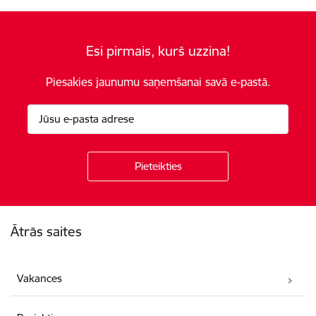
Esi pirmais, kurš uzzina!
Piesakies jaunumu saņemšanai savā e-pastā.
Kājene
Ātrās saites
Vakances