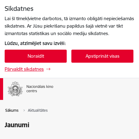
Pāriet uz lapas saturu
Sīkdatnes
Spied
lai meklētu
Enter
Lai šī tīmekļvietne darbotos, tā izmanto obligāti nepieciešamās
sīkdatnes. Ar Jūsu piekrišanu papildus šajā vietnē var tikt
izmantotas statistikas un sociālo mediju sīkdatnes.
Lūdzu, atzīmējiet savu izvēli:
Noraidīt
Apstiprināt visas
Pārvaldīt sīkdatnes
Sākums
Aktualitātes
Jaunumi