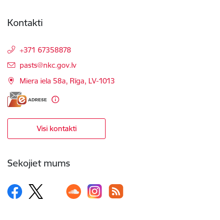
Kontakti
+371 67358878
E-pasts:
pasts@nkc.gov.lv
Miera iela 58a, Rīga, LV-1013
Visi kontakti
Sekojiet mums