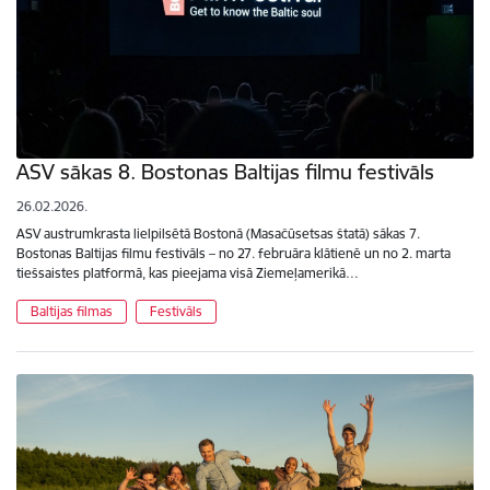
ASV sākas 8. Bostonas Baltijas filmu festivāls
26.02.2026.
ASV austrumkrasta lielpilsētā Bostonā (Masačūsetsas štatā) sākas 7.
Bostonas Baltijas filmu festivāls – no 27. februāra klātienē un no 2. marta
tiešsaistes platformā, kas pieejama visā Ziemeļamerikā…
Baltijas filmas
Festivāls