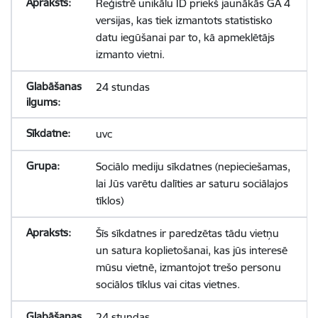
Reģistrē unikālu ID priekš jaunākās GA 4
versijas, kas tiek izmantots statistisko
datu iegūšanai par to, kā apmeklētājs
izmanto vietni.
24 stundas
uvc
Sociālo mediju sīkdatnes (nepieciešamas,
lai Jūs varētu dalīties ar saturu sociālajos
tīklos)
Šīs sīkdatnes ir paredzētas tādu vietņu
un satura koplietošanai, kas jūs interesē
mūsu vietnē, izmantojot trešo personu
sociālos tīklus vai citas vietnes.
24 stundas