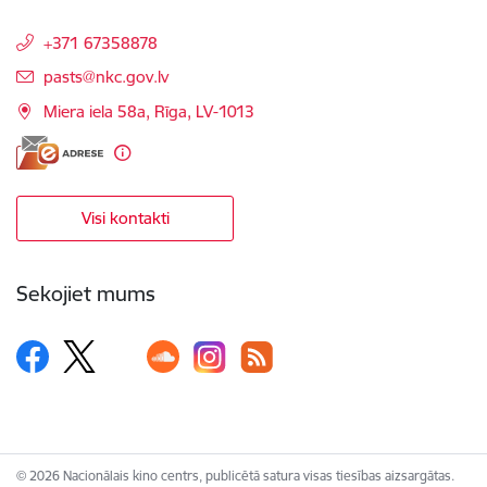
+371 67358878
E-pasts:
pasts@nkc.gov.lv
Miera iela 58a, Rīga, LV-1013
Visi kontakti
Sekojiet mums
© 2026 Nacionālais kino centrs, publicētā satura visas tiesības aizsargātas.