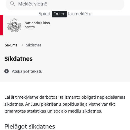
Pāriet uz lapas saturu
Spied
lai meklētu
Enter
Sākums
Sīkdatnes
Sīkdatnes
Atskaņot tekstu
Lai šī tīmekļvietne darbotos, tā izmanto obligāti nepieciešamās
sīkdatnes. Ar Jūsu piekrišanu papildus šajā vietnē var tikt
izmantotas statistikas un sociālo mediju sīkdatnes.
Pielāgot sīkdatnes