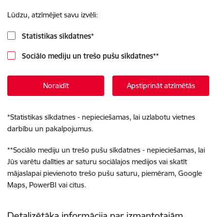
Lūdzu, atzīmējiet savu izvēli:
Statistikas sīkdatnes
*
Sociālo mediju un trešo pušu sīkdatnes
**
Noraidīt
Apstiprināt atzīmētās
*
Statistikas sīkdatnes - nepieciešamas, lai uzlabotu vietnes
darbību un pakalpojumus.
**
Sociālo mediju un trešo pušu sīkdatnes - nepieciešamas, lai
Jūs varētu dalīties ar saturu sociālajos medijos vai skatīt
mājaslapai pievienoto trešo pušu saturu, piemēram, Google
Maps, PowerBI vai citus.
Detalizētāka informācija par izmantotajām