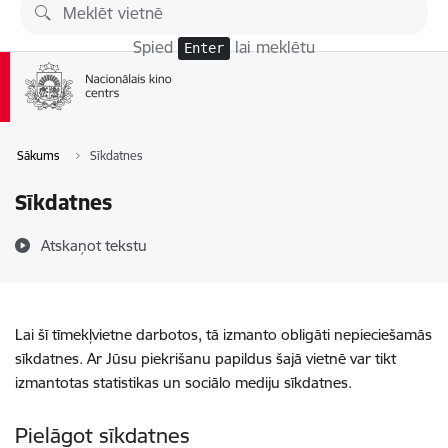
Pāriet uz lapas saturu
Spied
lai meklētu
Enter
Sākums
Sīkdatnes
Sīkdatnes
Atskaņot tekstu
Lai šī tīmekļvietne darbotos, tā izmanto obligāti nepieciešamās
sīkdatnes. Ar Jūsu piekrišanu papildus šajā vietnē var tikt
izmantotas statistikas un sociālo mediju sīkdatnes.
Pielāgot sīkdatnes