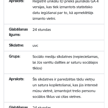
Reģistrē unikālu ID priekš jaunākās GA 4
versijas, kas tiek izmantots statistisko
datu iegūšanai par to, kā apmeklētājs
izmanto vietni.
24 stundas
uvc
Sociālo mediju sīkdatnes (nepieciešamas,
lai Jūs varētu dalīties ar saturu sociālajos
tīklos)
Šīs sīkdatnes ir paredzētas tādu vietņu
un satura koplietošanai, kas jūs interesē
mūsu vietnē, izmantojot trešo personu
sociālos tīklus vai citas vietnes.
24 stundas