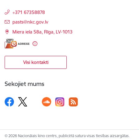
+371 67358878
E-pasts:
pasts@nkc.gov.lv
Miera iela 58a, Rīga, LV-1013
Visi kontakti
Sekojiet mums
© 2026 Nacionālais kino centrs, publicētā satura visas tiesības aizsargātas.