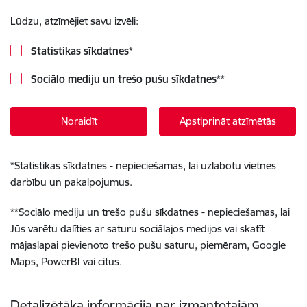
Lūdzu, atzīmējiet savu izvēli:
Statistikas sīkdatnes
*
Sociālo mediju un trešo pušu sīkdatnes
**
Noraidīt
Apstiprināt atzīmētās
*
Statistikas sīkdatnes - nepieciešamas, lai uzlabotu vietnes
darbību un pakalpojumus.
**
Sociālo mediju un trešo pušu sīkdatnes - nepieciešamas, lai
Jūs varētu dalīties ar saturu sociālajos medijos vai skatīt
mājaslapai pievienoto trešo pušu saturu, piemēram, Google
Maps, PowerBI vai citus.
Detalizētāka informācija par izmantotajām