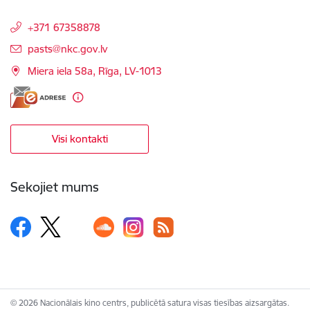
+371 67358878
E-pasts:
pasts@nkc.gov.lv
Miera iela 58a, Rīga, LV-1013
Visi kontakti
Sekojiet mums
© 2026 Nacionālais kino centrs, publicētā satura visas tiesības aizsargātas.