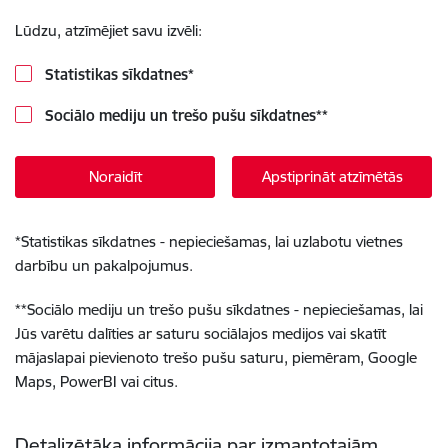
Lūdzu, atzīmējiet savu izvēli:
Statistikas sīkdatnes
*
Sociālo mediju un trešo pušu sīkdatnes
**
Noraidīt
Apstiprināt atzīmētās
*
Statistikas sīkdatnes - nepieciešamas, lai uzlabotu vietnes
darbību un pakalpojumus.
**
Sociālo mediju un trešo pušu sīkdatnes - nepieciešamas, lai
Jūs varētu dalīties ar saturu sociālajos medijos vai skatīt
mājaslapai pievienoto trešo pušu saturu, piemēram, Google
Maps, PowerBI vai citus.
Detalizētāka informācija par izmantotajām