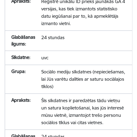
Reģistrē unikālu ID priekš jaunākās GA 4
versijas, kas tiek izmantots statistisko
datu iegūšanai par to, kā apmeklētājs
izmanto vietni.
24 stundas
uvc
Sociālo mediju sīkdatnes (nepieciešamas,
lai Jūs varētu dalīties ar saturu sociālajos
tīklos)
Šīs sīkdatnes ir paredzētas tādu vietņu
un satura koplietošanai, kas jūs interesē
mūsu vietnē, izmantojot trešo personu
sociālos tīklus vai citas vietnes.
24 stundas