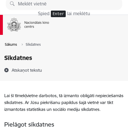
Pāriet uz lapas saturu
Spied
lai meklētu
Enter
Sākums
Sīkdatnes
Sīkdatnes
Atskaņot tekstu
Lai šī tīmekļvietne darbotos, tā izmanto obligāti nepieciešamās
sīkdatnes. Ar Jūsu piekrišanu papildus šajā vietnē var tikt
izmantotas statistikas un sociālo mediju sīkdatnes.
Pielāgot sīkdatnes