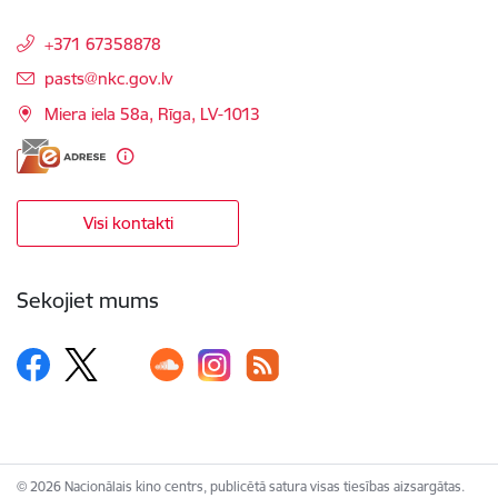
+371 67358878
E-pasts:
pasts@nkc.gov.lv
Miera iela 58a, Rīga, LV-1013
Visi kontakti
Sekojiet mums
© 2026 Nacionālais kino centrs, publicētā satura visas tiesības aizsargātas.