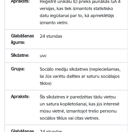
Reģistrē unikālu ID priekš jaunākās GA 4
versijas, kas tiek izmantots statistisko
datu iegūšanai par to, kā apmeklētājs
izmanto vietni.
24 stundas
uvc
Sociālo mediju sīkdatnes (nepieciešamas,
lai Jūs varētu dalīties ar saturu sociālajos
tīklos)
Šīs sīkdatnes ir paredzētas tādu vietņu
un satura koplietošanai, kas jūs interesē
mūsu vietnē, izmantojot trešo personu
sociālos tīklus vai citas vietnes.
24 stundas