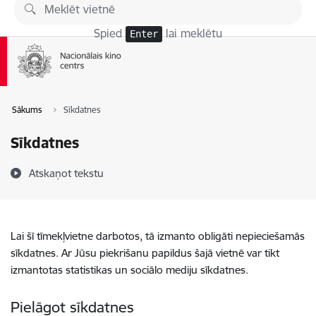
Pāriet uz lapas saturu
Spied
lai meklētu
Enter
Sākums
Sīkdatnes
Sīkdatnes
Atskaņot tekstu
Lai šī tīmekļvietne darbotos, tā izmanto obligāti nepieciešamās
sīkdatnes. Ar Jūsu piekrišanu papildus šajā vietnē var tikt
izmantotas statistikas un sociālo mediju sīkdatnes.
Pielāgot sīkdatnes