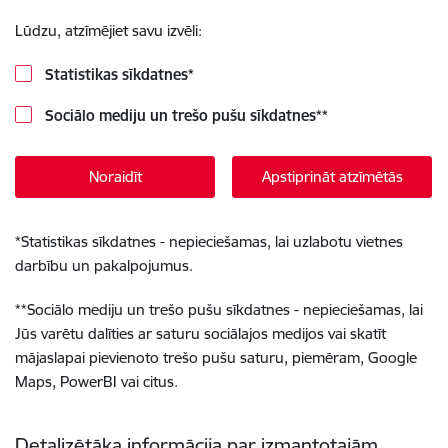
Lūdzu, atzīmējiet savu izvēli:
Statistikas sīkdatnes
*
Sociālo mediju un trešo pušu sīkdatnes
**
Noraidīt
Apstiprināt atzīmētās
*
Statistikas sīkdatnes - nepieciešamas, lai uzlabotu vietnes
darbību un pakalpojumus.
**
Sociālo mediju un trešo pušu sīkdatnes - nepieciešamas, lai
Jūs varētu dalīties ar saturu sociālajos medijos vai skatīt
mājaslapai pievienoto trešo pušu saturu, piemēram, Google
Maps, PowerBI vai citus.
Detalizētāka informācija par izmantotajām