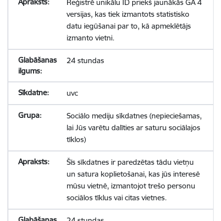
Reģistrē unikālu ID priekš jaunākās GA 4
versijas, kas tiek izmantots statistisko
datu iegūšanai par to, kā apmeklētājs
izmanto vietni.
24 stundas
uvc
Sociālo mediju sīkdatnes (nepieciešamas,
lai Jūs varētu dalīties ar saturu sociālajos
tīklos)
Šīs sīkdatnes ir paredzētas tādu vietņu
un satura koplietošanai, kas jūs interesē
mūsu vietnē, izmantojot trešo personu
sociālos tīklus vai citas vietnes.
24 stundas