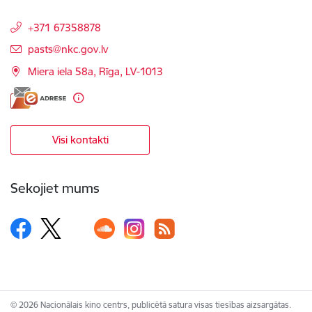
+371 67358878
E-pasts:
pasts@nkc.gov.lv
Miera iela 58a, Rīga, LV-1013
Visi kontakti
Sekojiet mums
© 2026 Nacionālais kino centrs, publicētā satura visas tiesības aizsargātas.