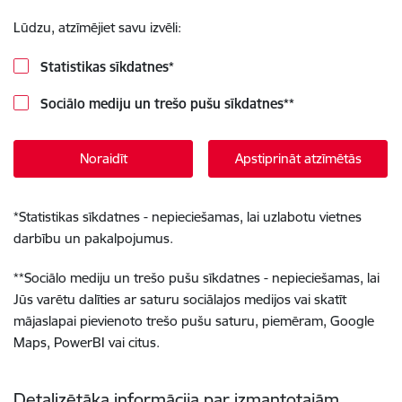
Lūdzu, atzīmējiet savu izvēli:
Statistikas sīkdatnes
*
Sociālo mediju un trešo pušu sīkdatnes
**
Noraidīt
Apstiprināt atzīmētās
*
Statistikas sīkdatnes - nepieciešamas, lai uzlabotu vietnes
darbību un pakalpojumus.
**
Sociālo mediju un trešo pušu sīkdatnes - nepieciešamas, lai
Jūs varētu dalīties ar saturu sociālajos medijos vai skatīt
mājaslapai pievienoto trešo pušu saturu, piemēram, Google
Maps, PowerBI vai citus.
Detalizētāka informācija par izmantotajām