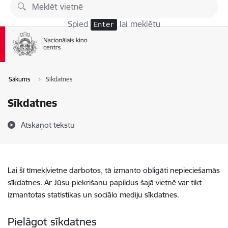
Pāriet uz lapas saturu
Spied
lai meklētu
Enter
Sākums
Sīkdatnes
Sīkdatnes
Atskaņot tekstu
Lai šī tīmekļvietne darbotos, tā izmanto obligāti nepieciešamās
sīkdatnes. Ar Jūsu piekrišanu papildus šajā vietnē var tikt
izmantotas statistikas un sociālo mediju sīkdatnes.
Pielāgot sīkdatnes