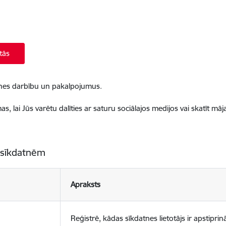
tās
ietnes darbību un pakalpojumus.
, lai Jūs varētu dalīties ar saturu sociālajos medijos vai skatīt mā
 sīkdatnēm
Apraksts
Reģistrē, kādas sīkdatnes lietotājs ir apstiprinā