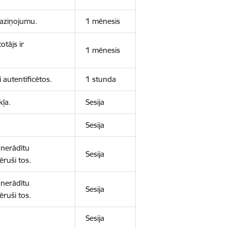
 paziņojumu.
1 mēnesis
otājs ir
1 mēnesis
 autentificētos.
1 stunda
kļa.
Sesija
Sesija
 nerādītu
Sesija
ēruši tos.
 nerādītu
Sesija
ēruši tos.
Sesija