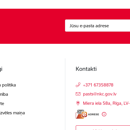
i
Kontakti
 politika
+371 67358878
E-pasts:
pasts@nkc.gov.lv
mība
Miera iela 58a, Rīga, LV
te
izvēles maiņa