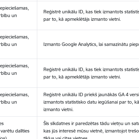
nepieciešamas,
Reģistrē unikālu ID, kas tiek izmantots statist
arbību un
par to, kā apmeklētājs izmanto vietni.
nepieciešamas,
arbību un
Izmanto Google Analytics, lai samazinātu piep
nepieciešamas,
Reģistrē unikālu ID, kas tiek izmantots statist
arbību un
par to, kā apmeklētājs izmanto vietni.
nepieciešamas,
Reģistrē unikālu ID priekš jaunākās GA 4 versij
arbību un
izmantots statistisko datu iegūšanai par to, k
izmanto vietni.
es
Šīs sīkdatnes ir paredzētas tādu vietņu un sat
varētu dalīties
kas jūs interesē mūsu vietnē, izmantojot treš
los)
tīklus vai citas vietnes.