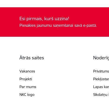
Esi pirmais, kurš uzzina!
Piesakies jaunumu saņemšanai savā e-pastā.
Kājene
Ātrās saites
Noderīg
Vakances
Privātuma
Projekti
Piekļūsta
Par mums
Lapas kar
NKC logo
Sīkdatņu 