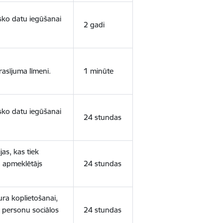
isko datu iegūšanai
2 gadi
rasījuma līmeni.
1 minūte
isko datu iegūšanai
24 stundas
as, kas tiek
ā apmeklētājs
24 stundas
ura koplietošanai,
o personu sociālos
24 stundas