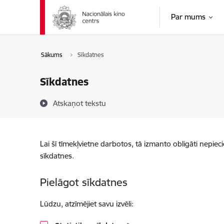
Pāriet uz lapas saturu
Par mums
Sākums
Sīkdatnes
Sīkdatnes
Atskaņot tekstu
Lai šī tīmekļvietne darbotos, tā izmanto obligāti nepiec
sīkdatnes.
Pielāgot sīkdatnes
Lūdzu, atzīmējiet savu izvēli: