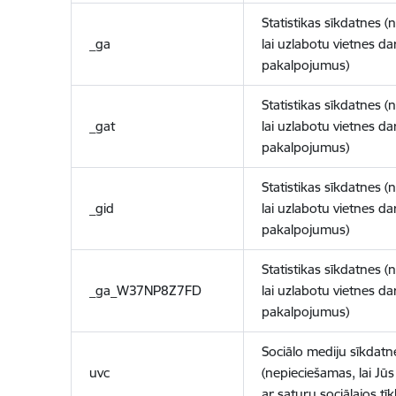
Statistikas sīkdatnes (
_ga
lai uzlabotu vietnes d
pakalpojumus)
Statistikas sīkdatnes (
_gat
lai uzlabotu vietnes d
pakalpojumus)
Statistikas sīkdatnes (
_gid
lai uzlabotu vietnes d
pakalpojumus)
Statistikas sīkdatnes (
_ga_W37NP8Z7FD
lai uzlabotu vietnes d
pakalpojumus)
Sociālo mediju sīkdatn
uvc
(nepieciešamas, lai Jūs 
ar saturu sociālajos tīk