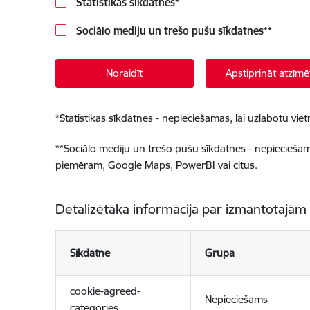
Statistikas sīkdatnes
*
Sociālo mediju un trešo pušu sīkdatnes
**
Noraidīt
Apstiprināt atzīmē
*
Statistikas sīkdatnes - nepieciešamas, lai uzlabotu v
**
Sociālo mediju un trešo pušu sīkdatnes - nepieciešamas
piemēram, Google Maps, PowerBI vai citus.
Detalizētāka informācija par izmantotajām
Sīkdatne
Grupa
cookie-agreed-
Nepieciešams
categories