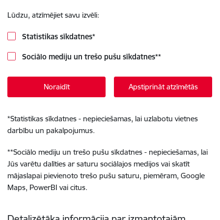
Lūdzu, atzīmējiet savu izvēli:
Statistikas sīkdatnes
*
Sociālo mediju un trešo pušu sīkdatnes
**
Noraidīt
Apstiprināt atzīmētās
*
Statistikas sīkdatnes - nepieciešamas, lai uzlabotu vietnes
darbību un pakalpojumus.
**
Sociālo mediju un trešo pušu sīkdatnes - nepieciešamas, lai
Jūs varētu dalīties ar saturu sociālajos medijos vai skatīt
mājaslapai pievienoto trešo pušu saturu, piemēram, Google
Maps, PowerBI vai citus.
Detalizētāka informācija par izmantotajām