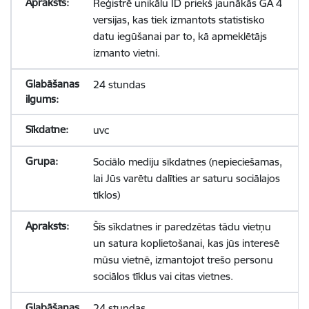
Reģistrē unikālu ID priekš jaunākās GA 4
versijas, kas tiek izmantots statistisko
datu iegūšanai par to, kā apmeklētājs
izmanto vietni.
24 stundas
uvc
Sociālo mediju sīkdatnes (nepieciešamas,
lai Jūs varētu dalīties ar saturu sociālajos
tīklos)
Šīs sīkdatnes ir paredzētas tādu vietņu
un satura koplietošanai, kas jūs interesē
mūsu vietnē, izmantojot trešo personu
sociālos tīklus vai citas vietnes.
24 stundas