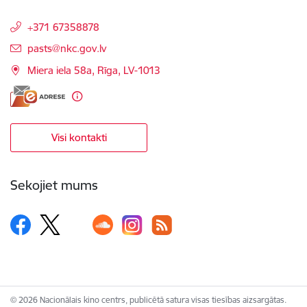
+371 67358878
E-pasts:
pasts@nkc.gov.lv
Miera iela 58a, Rīga, LV-1013
Visi kontakti
Sekojiet mums
© 2026 Nacionālais kino centrs, publicētā satura visas tiesības aizsargātas.