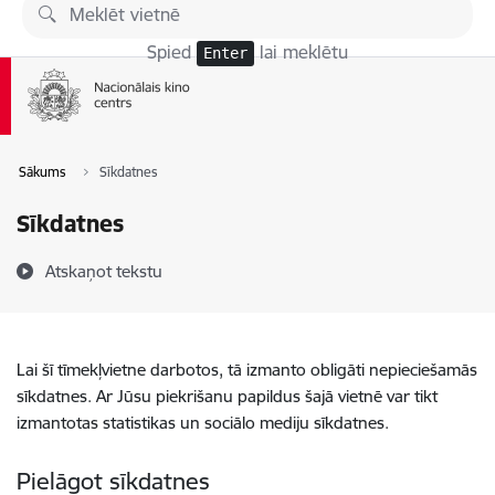
Pāriet uz lapas saturu
Spied
lai meklētu
Enter
Sākums
Sīkdatnes
Sīkdatnes
Atskaņot tekstu
Lai šī tīmekļvietne darbotos, tā izmanto obligāti nepieciešamās
sīkdatnes. Ar Jūsu piekrišanu papildus šajā vietnē var tikt
izmantotas statistikas un sociālo mediju sīkdatnes.
Pielāgot sīkdatnes