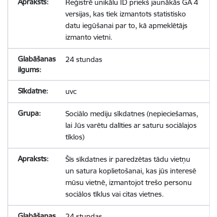
Reģistrē unikālu ID priekš jaunākās GA 4
versijas, kas tiek izmantots statistisko
datu iegūšanai par to, kā apmeklētājs
izmanto vietni.
24 stundas
uvc
Sociālo mediju sīkdatnes (nepieciešamas,
lai Jūs varētu dalīties ar saturu sociālajos
tīklos)
Šīs sīkdatnes ir paredzētas tādu vietņu
un satura koplietošanai, kas jūs interesē
mūsu vietnē, izmantojot trešo personu
sociālos tīklus vai citas vietnes.
24 stundas