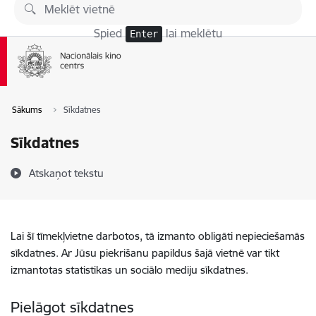
Pāriet uz lapas saturu
Spied
lai meklētu
Enter
Sākums
Sīkdatnes
Sīkdatnes
Atskaņot tekstu
Lai šī tīmekļvietne darbotos, tā izmanto obligāti nepieciešamās
sīkdatnes. Ar Jūsu piekrišanu papildus šajā vietnē var tikt
izmantotas statistikas un sociālo mediju sīkdatnes.
Pielāgot sīkdatnes