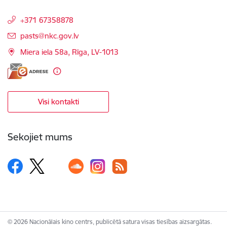
+371 67358878
E-pasts:
pasts@nkc.gov.lv
Miera iela 58a, Rīga, LV-1013
Visi kontakti
Sekojiet mums
© 2026 Nacionālais kino centrs, publicētā satura visas tiesības aizsargātas.