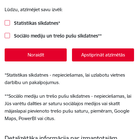
Lūdzu, atzīmējiet savu izvēli:
Statistikas sīkdatnes
*
Sociālo mediju un trešo pušu sīkdatnes
**
Noraidīt
Apstiprināt atzīmētās
*
Statistikas sīkdatnes - nepieciešamas, lai uzlabotu vietnes
darbību un pakalpojumus.
**
Sociālo mediju un trešo pušu sīkdatnes - nepieciešamas, lai
Jūs varētu dalīties ar saturu sociālajos medijos vai skatīt
mājaslapai pievienoto trešo pušu saturu, piemēram, Google
Maps, PowerBI vai citus.
Detalizētāka informācija par izmantotajām