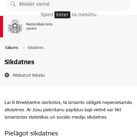
Pāriet uz lapas saturu
Spied
lai meklētu
Enter
Sākums
Sīkdatnes
Sīkdatnes
Atskaņot tekstu
Lai šī tīmekļvietne darbotos, tā izmanto obligāti nepieciešamās
sīkdatnes. Ar Jūsu piekrišanu papildus šajā vietnē var tikt
izmantotas statistikas un sociālo mediju sīkdatnes.
Pielāgot sīkdatnes