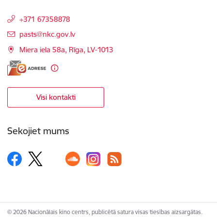
+371 67358878
E-pasts:
pasts@nkc.gov.lv
Miera iela 58a, Rīga, LV-1013
Visi kontakti
Sekojiet mums
© 2026 Nacionālais kino centrs, publicētā satura visas tiesības aizsargātas.