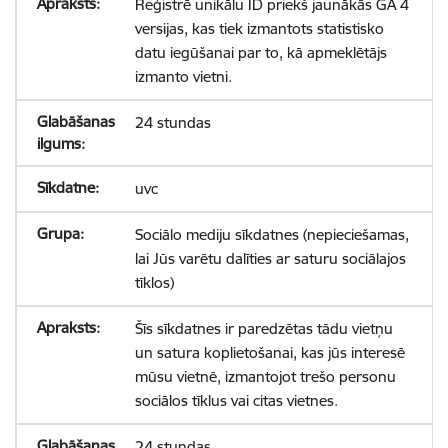
Reģistrē unikālu ID priekš jaunākās GA 4
versijas, kas tiek izmantots statistisko
datu iegūšanai par to, kā apmeklētājs
izmanto vietni.
24 stundas
uvc
Sociālo mediju sīkdatnes (nepieciešamas,
lai Jūs varētu dalīties ar saturu sociālajos
tīklos)
Šīs sīkdatnes ir paredzētas tādu vietņu
un satura koplietošanai, kas jūs interesē
mūsu vietnē, izmantojot trešo personu
sociālos tīklus vai citas vietnes.
24 stundas