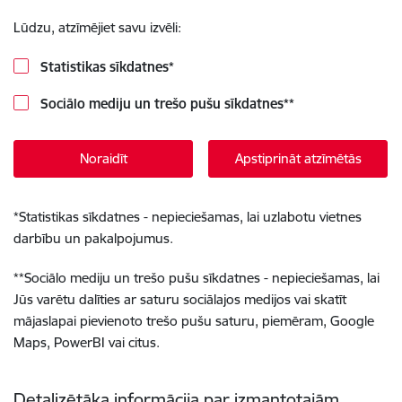
Lūdzu, atzīmējiet savu izvēli:
Statistikas sīkdatnes
*
Sociālo mediju un trešo pušu sīkdatnes
**
Noraidīt
Apstiprināt atzīmētās
*
Statistikas sīkdatnes - nepieciešamas, lai uzlabotu vietnes
darbību un pakalpojumus.
**
Sociālo mediju un trešo pušu sīkdatnes - nepieciešamas, lai
Jūs varētu dalīties ar saturu sociālajos medijos vai skatīt
mājaslapai pievienoto trešo pušu saturu, piemēram, Google
Maps, PowerBI vai citus.
Detalizētāka informācija par izmantotajām