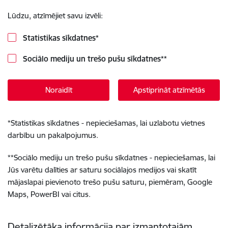
Lūdzu, atzīmējiet savu izvēli:
Statistikas sīkdatnes
*
Sociālo mediju un trešo pušu sīkdatnes
**
Noraidīt
Apstiprināt atzīmētās
*
Statistikas sīkdatnes - nepieciešamas, lai uzlabotu vietnes
darbību un pakalpojumus.
**
Sociālo mediju un trešo pušu sīkdatnes - nepieciešamas, lai
Jūs varētu dalīties ar saturu sociālajos medijos vai skatīt
mājaslapai pievienoto trešo pušu saturu, piemēram, Google
Maps, PowerBI vai citus.
Detalizētāka informācija par izmantotajām