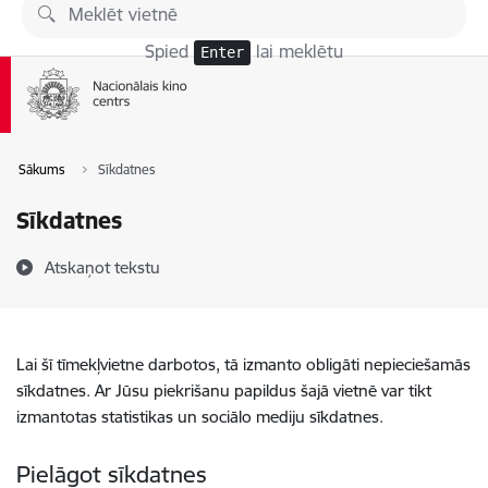
Pāriet uz lapas saturu
Spied
lai meklētu
Enter
Sākums
Sīkdatnes
Sīkdatnes
Atskaņot tekstu
Lai šī tīmekļvietne darbotos, tā izmanto obligāti nepieciešamās
sīkdatnes. Ar Jūsu piekrišanu papildus šajā vietnē var tikt
izmantotas statistikas un sociālo mediju sīkdatnes.
Pielāgot sīkdatnes