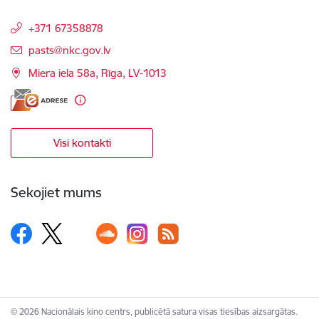
+371 67358878
E-pasts:
pasts@nkc.gov.lv
Miera iela 58a, Rīga, LV-1013
Visi kontakti
Sekojiet mums
© 2026 Nacionālais kino centrs, publicētā satura visas tiesības aizsargātas.