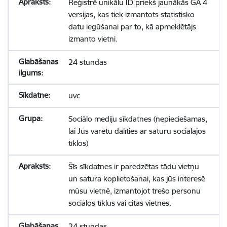
Reģistrē unikālu ID priekš jaunākās GA 4
versijas, kas tiek izmantots statistisko
datu iegūšanai par to, kā apmeklētājs
izmanto vietni.
24 stundas
uvc
Sociālo mediju sīkdatnes (nepieciešamas,
lai Jūs varētu dalīties ar saturu sociālajos
tīklos)
Šīs sīkdatnes ir paredzētas tādu vietņu
un satura koplietošanai, kas jūs interesē
mūsu vietnē, izmantojot trešo personu
sociālos tīklus vai citas vietnes.
24 stundas