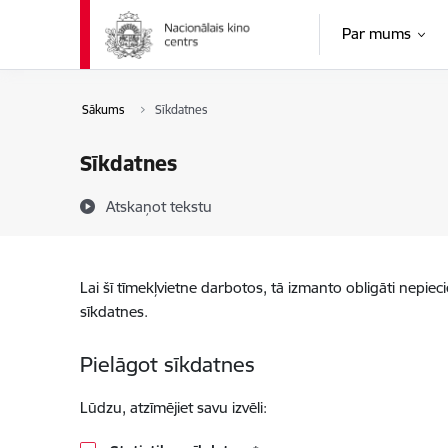
Pāriet uz lapas saturu
Par mums
Sākums
Sīkdatnes
Sīkdatnes
Atskaņot tekstu
Lai šī tīmekļvietne darbotos, tā izmanto obligāti nepiec
sīkdatnes.
Pielāgot sīkdatnes
Lūdzu, atzīmējiet savu izvēli: