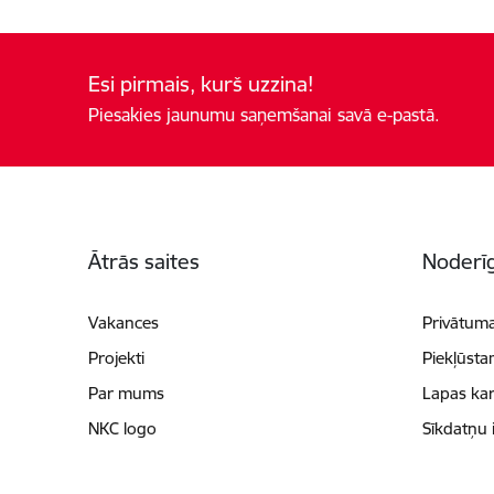
Esi pirmais, kurš uzzina!
Piesakies jaunumu saņemšanai savā e-pastā.
Kājene
Ātrās saites
Noderīg
Vakances
Privātuma
Projekti
Piekļūsta
Par mums
Lapas kar
NKC logo
Sīkdatņu 