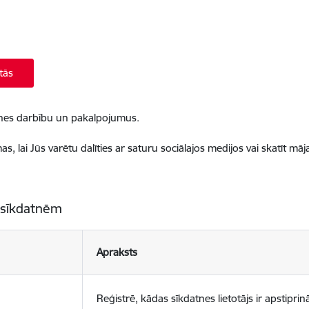
tās
ietnes darbību un pakalpojumus.
, lai Jūs varētu dalīties ar saturu sociālajos medijos vai skatīt mā
 sīkdatnēm
Apraksts
Reģistrē, kādas sīkdatnes lietotājs ir apstiprinā