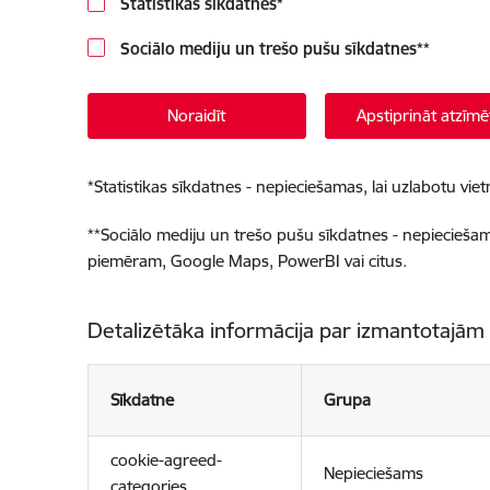
Statistikas sīkdatnes
*
Sociālo mediju un trešo pušu sīkdatnes
**
Noraidīt
Apstiprināt atzīmē
*
Statistikas sīkdatnes - nepieciešamas, lai uzlabotu v
**
Sociālo mediju un trešo pušu sīkdatnes - nepieciešamas
piemēram, Google Maps, PowerBI vai citus.
Detalizētāka informācija par izmantotajām
Sīkdatne
Grupa
cookie-agreed-
Nepieciešams
categories