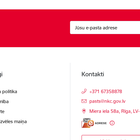
i
Kontakti
 politika
+371 67358878
E-pasts:
pasts@nkc.gov.lv
mība
Miera iela 58a, Rīga, LV
te
izvēles maiņa