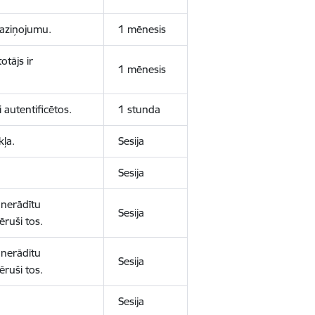
 paziņojumu.
1 mēnesis
otājs ir
1 mēnesis
 autentificētos.
1 stunda
kļa.
Sesija
Sesija
 nerādītu
Sesija
ēruši tos.
 nerādītu
Sesija
ēruši tos.
Sesija