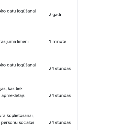
isko datu iegūšanai
2 gadi
rasījuma līmeni.
1 minūte
isko datu iegūšanai
24 stundas
as, kas tiek
ā apmeklētājs
24 stundas
ura koplietošanai,
o personu sociālos
24 stundas