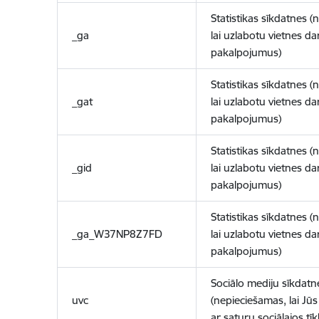
Statistikas sīkdatnes (
_ga
lai uzlabotu vietnes d
pakalpojumus)
Statistikas sīkdatnes (
_gat
lai uzlabotu vietnes d
pakalpojumus)
Statistikas sīkdatnes (
_gid
lai uzlabotu vietnes d
pakalpojumus)
Statistikas sīkdatnes (
_ga_W37NP8Z7FD
lai uzlabotu vietnes d
pakalpojumus)
Sociālo mediju sīkdatn
uvc
(nepieciešamas, lai Jūs 
ar saturu sociālajos tīk