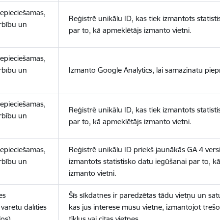
nepieciešamas,
Reģistrē unikālu ID, kas tiek izmantots statist
arbību un
par to, kā apmeklētājs izmanto vietni.
nepieciešamas,
arbību un
Izmanto Google Analytics, lai samazinātu piep
nepieciešamas,
Reģistrē unikālu ID, kas tiek izmantots statist
arbību un
par to, kā apmeklētājs izmanto vietni.
nepieciešamas,
Reģistrē unikālu ID priekš jaunākās GA 4 versij
arbību un
izmantots statistisko datu iegūšanai par to, k
izmanto vietni.
es
Šīs sīkdatnes ir paredzētas tādu vietņu un sat
varētu dalīties
kas jūs interesē mūsu vietnē, izmantojot treš
los)
tīklus vai citas vietnes.