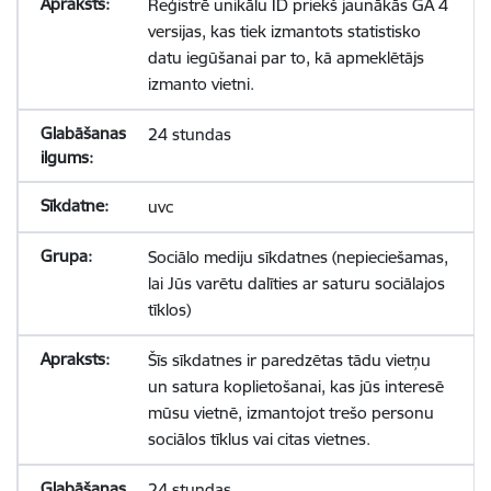
Reģistrē unikālu ID priekš jaunākās GA 4
versijas, kas tiek izmantots statistisko
datu iegūšanai par to, kā apmeklētājs
izmanto vietni.
24 stundas
uvc
Sociālo mediju sīkdatnes (nepieciešamas,
lai Jūs varētu dalīties ar saturu sociālajos
tīklos)
Šīs sīkdatnes ir paredzētas tādu vietņu
un satura koplietošanai, kas jūs interesē
mūsu vietnē, izmantojot trešo personu
sociālos tīklus vai citas vietnes.
24 stundas