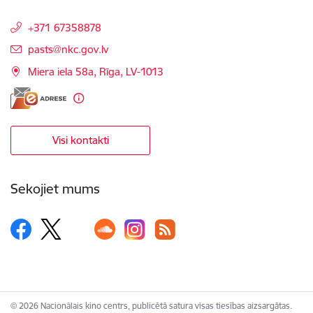
+371 67358878
E-pasts:
pasts@nkc.gov.lv
Miera iela 58a, Rīga, LV-1013
Visi kontakti
Sekojiet mums
© 2026 Nacionālais kino centrs, publicētā satura visas tiesības aizsargātas.