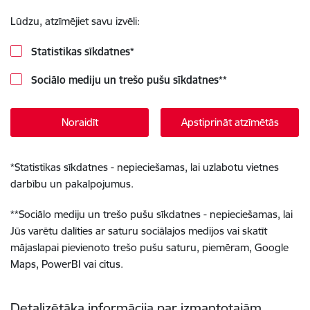
Lūdzu, atzīmējiet savu izvēli:
Statistikas sīkdatnes
*
Sociālo mediju un trešo pušu sīkdatnes
**
Noraidīt
Apstiprināt atzīmētās
*
Statistikas sīkdatnes - nepieciešamas, lai uzlabotu vietnes
darbību un pakalpojumus.
**
Sociālo mediju un trešo pušu sīkdatnes - nepieciešamas, lai
Jūs varētu dalīties ar saturu sociālajos medijos vai skatīt
mājaslapai pievienoto trešo pušu saturu, piemēram, Google
Maps, PowerBI vai citus.
Detalizētāka informācija par izmantotajām