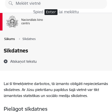
Pāriet uz lapas saturu
Spied
lai meklētu
Enter
Sākums
Sīkdatnes
Sīkdatnes
Atskaņot tekstu
Lai šī tīmekļvietne darbotos, tā izmanto obligāti nepieciešamās
sīkdatnes. Ar Jūsu piekrišanu papildus šajā vietnē var tikt
izmantotas statistikas un sociālo mediju sīkdatnes.
Pielāgot sīkdatnes