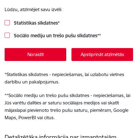
Lūdzu, atzīmējiet savu izvēli:
Statistikas sīkdatnes
*
Sociālo mediju un trešo pušu sīkdatnes
**
Noraidīt
Apstiprināt atzīmētās
*
Statistikas sīkdatnes - nepieciešamas, lai uzlabotu vietnes
darbību un pakalpojumus.
**
Sociālo mediju un trešo pušu sīkdatnes - nepieciešamas, lai
Jūs varētu dalīties ar saturu sociālajos medijos vai skatīt
mājaslapai pievienoto trešo pušu saturu, piemēram, Google
Maps, PowerBI vai citus.
Detalizētāka informācija par izmantotajām