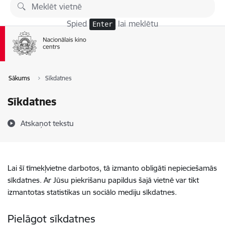
Pāriet uz lapas saturu
Spied
lai meklētu
Enter
Sākums
Sīkdatnes
Sīkdatnes
Atskaņot tekstu
Lai šī tīmekļvietne darbotos, tā izmanto obligāti nepieciešamās
sīkdatnes. Ar Jūsu piekrišanu papildus šajā vietnē var tikt
izmantotas statistikas un sociālo mediju sīkdatnes.
Pielāgot sīkdatnes