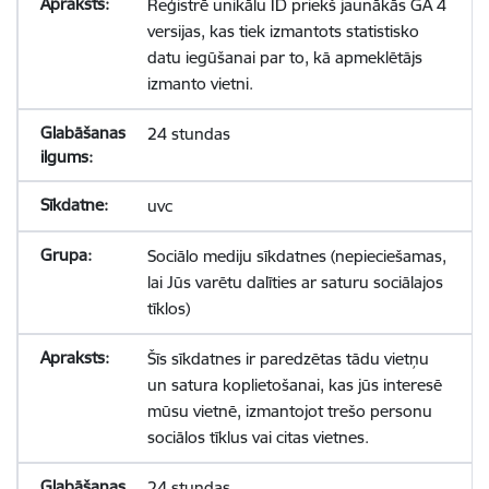
Reģistrē unikālu ID priekš jaunākās GA 4
versijas, kas tiek izmantots statistisko
datu iegūšanai par to, kā apmeklētājs
izmanto vietni.
24 stundas
uvc
Sociālo mediju sīkdatnes (nepieciešamas,
lai Jūs varētu dalīties ar saturu sociālajos
tīklos)
Šīs sīkdatnes ir paredzētas tādu vietņu
un satura koplietošanai, kas jūs interesē
mūsu vietnē, izmantojot trešo personu
sociālos tīklus vai citas vietnes.
24 stundas