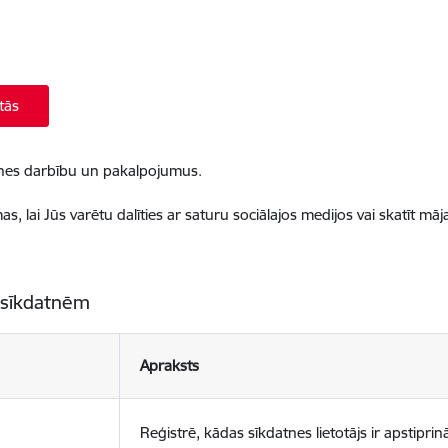
tās
ietnes darbību un pakalpojumus.
, lai Jūs varētu dalīties ar saturu sociālajos medijos vai skatīt mā
 sīkdatnēm
Apraksts
Reģistrē, kādas sīkdatnes lietotājs ir apstiprinā