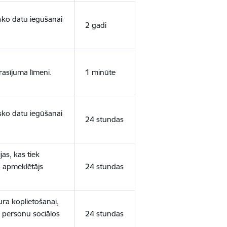
isko datu iegūšanai
2 gadi
rasījuma līmeni.
1 minūte
isko datu iegūšanai
24 stundas
as, kas tiek
ā apmeklētājs
24 stundas
ura koplietošanai,
o personu sociālos
24 stundas