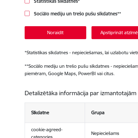
Statistikas sīkdatnes
*
Sociālo mediju un trešo pušu sīkdatnes
**
Noraidīt
Apstiprināt atzīmē
*
Statistikas sīkdatnes - nepieciešamas, lai uzlabotu v
**
Sociālo mediju un trešo pušu sīkdatnes - nepieciešamas
piemēram, Google Maps, PowerBI vai citus.
Detalizētāka informācija par izmantotajām
Sīkdatne
Grupa
cookie-agreed-
Nepieciešams
categories