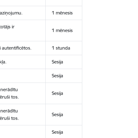
 paziņojumu.
1 mēnesis
otājs ir
1 mēnesis
 autentificētos.
1 stunda
kļa.
Sesija
Sesija
 nerādītu
Sesija
ēruši tos.
 nerādītu
Sesija
ēruši tos.
Sesija