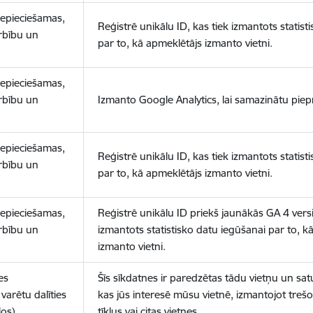
nepieciešamas,
Reģistrē unikālu ID, kas tiek izmantots statist
arbību un
par to, kā apmeklētājs izmanto vietni.
nepieciešamas,
arbību un
Izmanto Google Analytics, lai samazinātu piep
nepieciešamas,
Reģistrē unikālu ID, kas tiek izmantots statist
arbību un
par to, kā apmeklētājs izmanto vietni.
nepieciešamas,
Reģistrē unikālu ID priekš jaunākās GA 4 versij
arbību un
izmantots statistisko datu iegūšanai par to, k
izmanto vietni.
es
Šīs sīkdatnes ir paredzētas tādu vietņu un sat
varētu dalīties
kas jūs interesē mūsu vietnē, izmantojot treš
los)
tīklus vai citas vietnes.