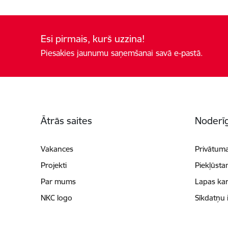
Esi pirmais, kurš uzzina!
Piesakies jaunumu saņemšanai savā e-pastā.
Kājene
Ātrās saites
Noderīg
Vakances
Privātuma
Projekti
Piekļūsta
Par mums
Lapas kar
NKC logo
Sīkdatņu 