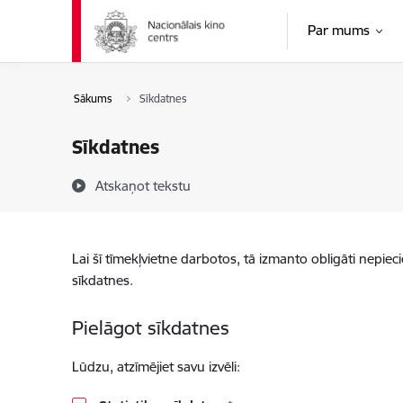
Pāriet uz lapas saturu
Par mums
Sākums
Sīkdatnes
Sīkdatnes
Atskaņot tekstu
Lai šī tīmekļvietne darbotos, tā izmanto obligāti nepiec
sīkdatnes.
Pielāgot sīkdatnes
Lūdzu, atzīmējiet savu izvēli: