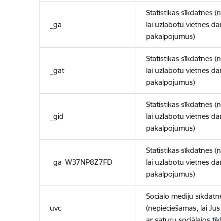
Statistikas sīkdatnes (
_ga
lai uzlabotu vietnes d
pakalpojumus)
Statistikas sīkdatnes (
_gat
lai uzlabotu vietnes d
pakalpojumus)
Statistikas sīkdatnes (
_gid
lai uzlabotu vietnes d
pakalpojumus)
Statistikas sīkdatnes (
_ga_W37NP8Z7FD
lai uzlabotu vietnes d
pakalpojumus)
Sociālo mediju sīkdatn
uvc
(nepieciešamas, lai Jūs 
ar saturu sociālajos tīk