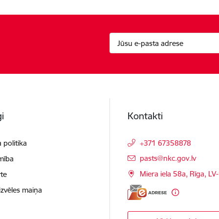
i
Kontakti
 politika
+371 67358878
E-pasts:
pasts@nkc.gov.lv
mība
Miera iela 58a, Rīga, LV
te
izvēles maiņa