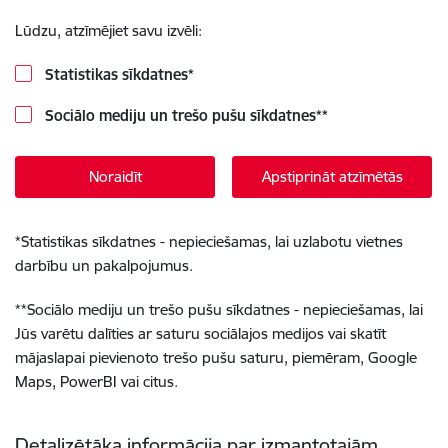
Lūdzu, atzīmējiet savu izvēli:
Statistikas sīkdatnes
*
Sociālo mediju un trešo pušu sīkdatnes
**
Noraidīt
Apstiprināt atzīmētās
*
Statistikas sīkdatnes - nepieciešamas, lai uzlabotu vietnes
darbību un pakalpojumus.
**
Sociālo mediju un trešo pušu sīkdatnes - nepieciešamas, lai
Jūs varētu dalīties ar saturu sociālajos medijos vai skatīt
mājaslapai pievienoto trešo pušu saturu, piemēram, Google
Maps, PowerBI vai citus.
Detalizētāka informācija par izmantotajām