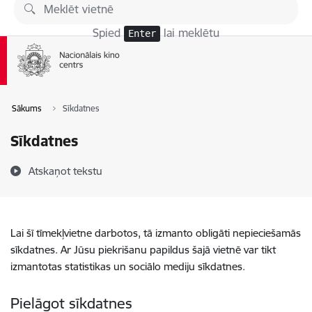
Pāriet uz lapas saturu
Spied
lai meklētu
Enter
Sākums
Sīkdatnes
Sīkdatnes
Atskaņot tekstu
Lai šī tīmekļvietne darbotos, tā izmanto obligāti nepieciešamās
sīkdatnes. Ar Jūsu piekrišanu papildus šajā vietnē var tikt
izmantotas statistikas un sociālo mediju sīkdatnes.
Pielāgot sīkdatnes