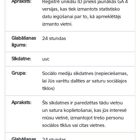
Reģistrē unikālu ID priekš jaunākās GA 4
versijas, kas tiek izmantots statistisko
datu iegūšanai par to, kā apmeklētājs
izmanto vietni.
24 stundas
uvc
Sociālo mediju sīkdatnes (nepieciešamas,
lai Jūs varētu dalīties ar saturu sociālajos
tīklos)
Šīs sīkdatnes ir paredzētas tādu vietņu
un satura koplietošanai, kas jūs interesē
mūsu vietnē, izmantojot trešo personu
sociālos tīklus vai citas vietnes.
24 stundas