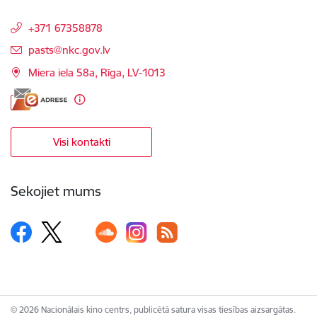
+371 67358878
E-pasts:
pasts@nkc.gov.lv
Miera iela 58a, Rīga, LV-1013
Visi kontakti
Sekojiet mums
© 2026 Nacionālais kino centrs, publicētā satura visas tiesības aizsargātas.