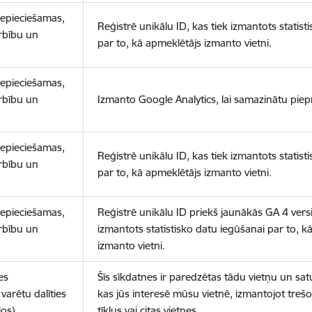
nepieciešamas,
Reģistrē unikālu ID, kas tiek izmantots statist
arbību un
par to, kā apmeklētājs izmanto vietni.
nepieciešamas,
arbību un
Izmanto Google Analytics, lai samazinātu piep
nepieciešamas,
Reģistrē unikālu ID, kas tiek izmantots statist
arbību un
par to, kā apmeklētājs izmanto vietni.
nepieciešamas,
Reģistrē unikālu ID priekš jaunākās GA 4 versij
arbību un
izmantots statistisko datu iegūšanai par to, k
izmanto vietni.
es
Šīs sīkdatnes ir paredzētas tādu vietņu un sat
varētu dalīties
kas jūs interesē mūsu vietnē, izmantojot treš
los)
tīklus vai citas vietnes.