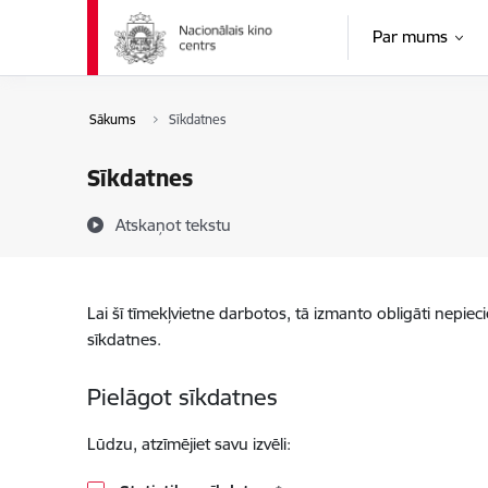
Pāriet uz lapas saturu
Par mums
Sākums
Sīkdatnes
Sīkdatnes
Atskaņot tekstu
Lai šī tīmekļvietne darbotos, tā izmanto obligāti nepiec
sīkdatnes.
Pielāgot sīkdatnes
Lūdzu, atzīmējiet savu izvēli: