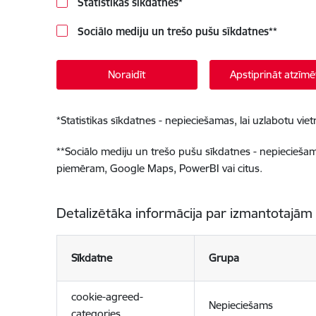
Statistikas sīkdatnes
*
Sociālo mediju un trešo pušu sīkdatnes
**
Noraidīt
Apstiprināt atzīmē
*
Statistikas sīkdatnes - nepieciešamas, lai uzlabotu v
**
Sociālo mediju un trešo pušu sīkdatnes - nepieciešamas
piemēram, Google Maps, PowerBI vai citus.
Detalizētāka informācija par izmantotajām
Sīkdatne
Grupa
cookie-agreed-
Nepieciešams
categories