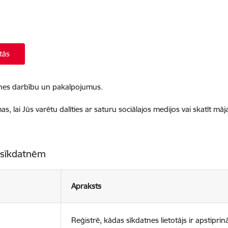
tās
ietnes darbību un pakalpojumus.
, lai Jūs varētu dalīties ar saturu sociālajos medijos vai skatīt mā
 sīkdatnēm
Apraksts
Reģistrē, kādas sīkdatnes lietotājs ir apstiprinā