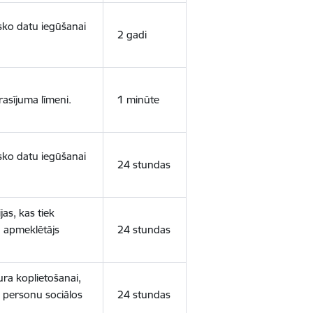
isko datu iegūšanai
2 gadi
rasījuma līmeni.
1 minūte
isko datu iegūšanai
24 stundas
as, kas tiek
ā apmeklētājs
24 stundas
ura koplietošanai,
o personu sociālos
24 stundas