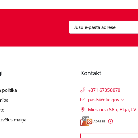
i
Kontakti
 politika
+371 67358878
E-pasts:
pasts@nkc.gov.lv
mība
Miera iela 58a, Rīga, LV
te
izvēles maiņa