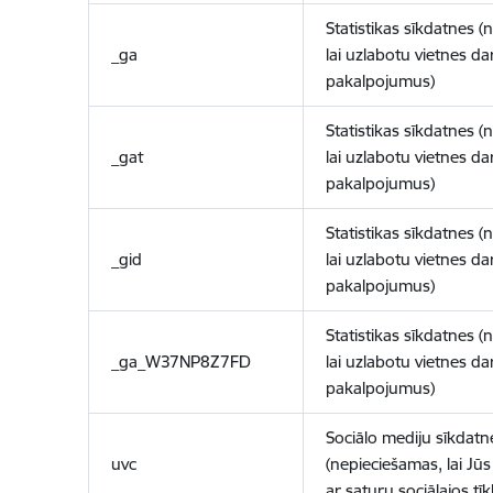
Statistikas sīkdatnes (
_ga
lai uzlabotu vietnes d
pakalpojumus)
Statistikas sīkdatnes (
_gat
lai uzlabotu vietnes d
pakalpojumus)
Statistikas sīkdatnes (
_gid
lai uzlabotu vietnes d
pakalpojumus)
Statistikas sīkdatnes (
_ga_W37NP8Z7FD
lai uzlabotu vietnes d
pakalpojumus)
Sociālo mediju sīkdatn
uvc
(nepieciešamas, lai Jūs 
ar saturu sociālajos tīk