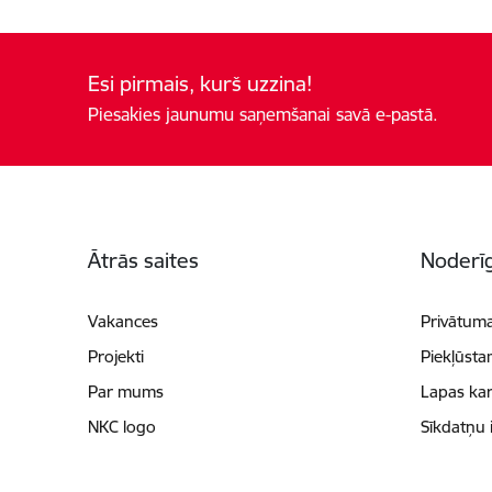
Esi pirmais, kurš uzzina!
Piesakies jaunumu saņemšanai savā e-pastā.
Kājene
Ātrās saites
Noderīg
Vakances
Privātuma
Projekti
Piekļūsta
Par mums
Lapas kar
NKC logo
Sīkdatņu 