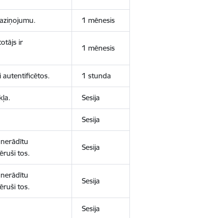
 paziņojumu.
1 mēnesis
otājs ir
1 mēnesis
 autentificētos.
1 stunda
kļa.
Sesija
Sesija
 nerādītu
Sesija
ēruši tos.
 nerādītu
Sesija
ēruši tos.
Sesija