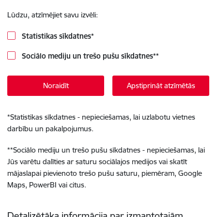
Lūdzu, atzīmējiet savu izvēli:
Statistikas sīkdatnes
*
Sociālo mediju un trešo pušu sīkdatnes
**
Noraidīt
Apstiprināt atzīmētās
*
Statistikas sīkdatnes - nepieciešamas, lai uzlabotu vietnes
darbību un pakalpojumus.
**
Sociālo mediju un trešo pušu sīkdatnes - nepieciešamas, lai
Jūs varētu dalīties ar saturu sociālajos medijos vai skatīt
mājaslapai pievienoto trešo pušu saturu, piemēram, Google
Maps, PowerBI vai citus.
Detalizētāka informācija par izmantotajām