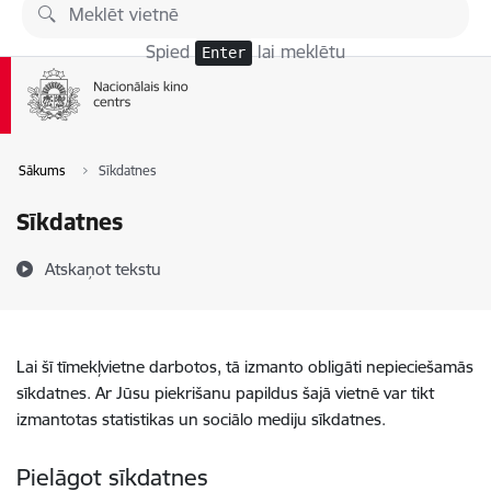
Pāriet uz lapas saturu
Spied
lai meklētu
Enter
Sākums
Sīkdatnes
Sīkdatnes
Atskaņot tekstu
Lai šī tīmekļvietne darbotos, tā izmanto obligāti nepieciešamās
sīkdatnes. Ar Jūsu piekrišanu papildus šajā vietnē var tikt
izmantotas statistikas un sociālo mediju sīkdatnes.
Pielāgot sīkdatnes