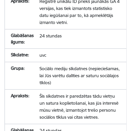
Reģistrē unikālu ID priekš jaunākās GA 4
versijas, kas tiek izmantots statistisko
datu iegūšanai par to, kā apmeklētājs
izmanto vietni.
24 stundas
uvc
Sociālo mediju sīkdatnes (nepieciešamas,
lai Jūs varētu dalīties ar saturu sociālajos
tīklos)
Šīs sīkdatnes ir paredzētas tādu vietņu
un satura koplietošanai, kas jūs interesē
mūsu vietnē, izmantojot trešo personu
sociālos tīklus vai citas vietnes.
24 stundas