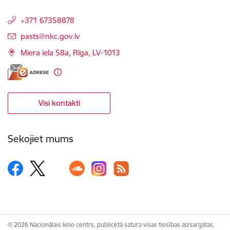
+371 67358878
E-pasts:
pasts@nkc.gov.lv
Miera iela 58a, Rīga, LV-1013
Visi kontakti
Sekojiet mums
© 2026 Nacionālais kino centrs, publicētā satura visas tiesības aizsargātas.