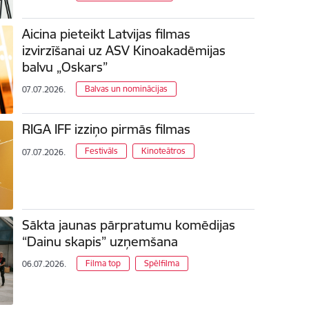
Aicina pieteikt Latvijas filmas
izvirzīšanai uz ASV Kinoakadēmijas
balvu „Oskars”
Balvas un nominācijas
07.07.2026.
RIGA IFF izziņo pirmās filmas
Festivāls
Kinoteātros
07.07.2026.
Sākta jaunas pārpratumu komēdijas
“Dainu skapis” uzņemšana
Filma top
Spēlfilma
06.07.2026.