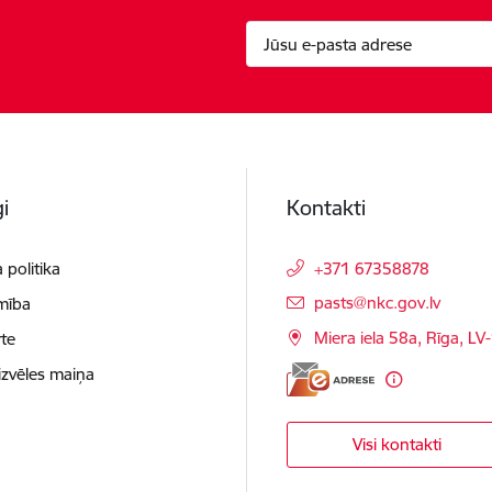
i
Kontakti
 politika
+371 67358878
E-pasts:
pasts@nkc.gov.lv
mība
Miera iela 58a, Rīga, LV
te
izvēles maiņa
Visi kontakti