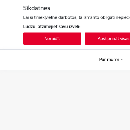
Pāriet uz lapas saturu
Sīkdatnes
Lai šī tīmekļvietne darbotos, tā izmanto obligāti nepiec
Lūdzu, atzīmējiet savu izvēli:
Noraidīt
Apstiprināt visas
Par mums
Nacionālais kino centrs