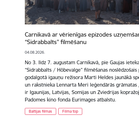
Carnikavā ar vērienīgas epizodes uzņemšan
“Sidrabbalts” filmēšanu
04.08.2026.
No 3. līdz 7. augustam Carnikavā, pie Gaujas ieteka
“Sidrabbalts / Hõbevalge” filmēšanas noslēdzošais p
godalgotā igauņu režisora Marti Heldes jaunākā spē
un rakstnieka Lennarta Meri leģendārās grāmatas
ir Igaunijas, Latvijas, Somijas un Zviedrijas kopraž
Padomes kino fonda Eurimages atbalstu.
Baltijas filmas
Filma top