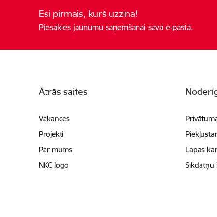
Esi pirmais, kurš uzzina!
Piesakies jaunumu saņemšanai savā e-pastā.
Kājene
Ātrās saites
Noderīg
Vakances
Privātuma
Projekti
Piekļūsta
Par mums
Lapas kar
NKC logo
Sīkdatņu 