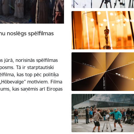
u noslēgs spēlfilmas
s jūrā, norisinās spēlfilmas
osms. Tā ir starptautiski
lfilma, kas top pēc politiķa
 „Hõbevalge” motīviem. Filma
ojums, kas saņēmis arī Eiropas