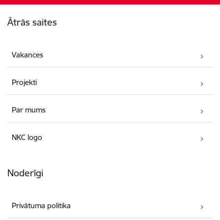
Kājene
Ātrās saites
Vakances
Projekti
Par mums
NKC logo
Noderīgi
Privātuma politika