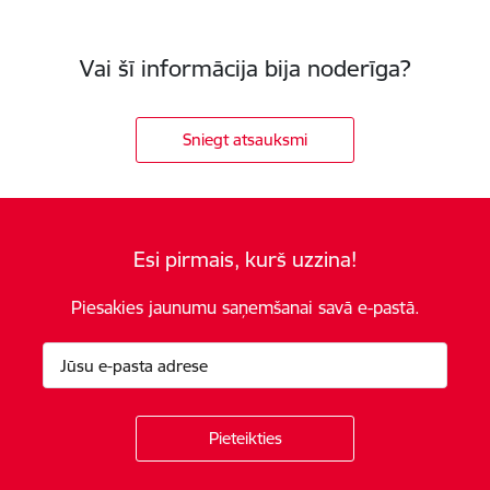
Vai šī informācija bija noderīga?
Sniegt atsauksmi
Esi pirmais, kurš uzzina!
Piesakies jaunumu saņemšanai savā e-pastā.