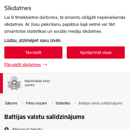
Pāriet uz lapas saturu
Sīkdatnes
Spied
lai meklētu
Enter
Lai šī tīmekļvietne darbotos, tā izmanto obligāti nepieciešamās
sīkdatnes. Ar Jūsu piekrišanu papildus šajā vietnē var tikt
izmantotas statistikas un sociālo mediju sīkdatnes.
Lūdzu, atzīmējiet savu izvēli:
Noraidīt
Apstiprināt visas
Pārvaldīt sīkdatnes
Sākums
Filmu nozare
Statistika
Baltijas valstu salīdzinājums
Baltijas valstu salīdzinājums
Atskaņot tekstu