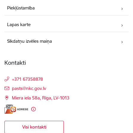
Piekļūstamība
Lapas karte
Sīkdatņu izvēles maiņa
Kontakti
+371 67358878
E-pasts:
pasts@nkc.gov.lv
Miera iela 58a, Rīga, LV-1013
Visi kontakti