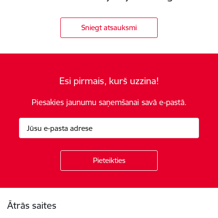
Sniegt atsauksmi
Esi pirmais, kurš uzzina!
Piesakies jaunumu saņemšanai savā e-pastā.
Kājene
Ātrās saites