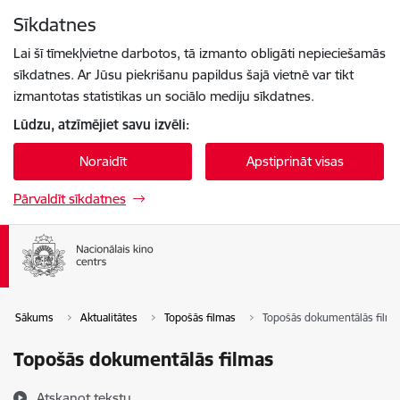
Pāriet uz lapas saturu
Sīkdatnes
Spied
lai meklētu
Enter
Lai šī tīmekļvietne darbotos, tā izmanto obligāti nepieciešamās
sīkdatnes. Ar Jūsu piekrišanu papildus šajā vietnē var tikt
izmantotas statistikas un sociālo mediju sīkdatnes.
Lūdzu, atzīmējiet savu izvēli:
Noraidīt
Apstiprināt visas
Pārvaldīt sīkdatnes
Sākums
Aktualitātes
Topošās filmas
Topošās dokumentālās film
Topošās dokumentālās filmas
Atskaņot tekstu