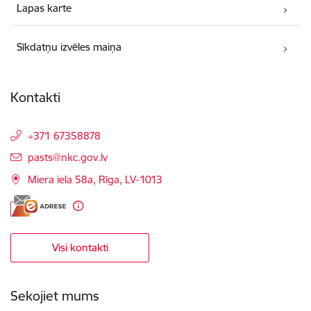
Lapas karte
Sīkdatņu izvēles maiņa
Kontakti
+371 67358878
E-pasts:
pasts@nkc.gov.lv
Miera iela 58a, Rīga, LV-1013
Visi kontakti
Sekojiet mums