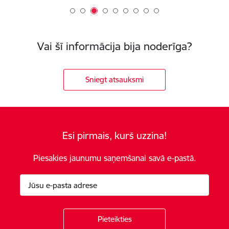
Vai šī informācija bija noderīga?
Sniegt atsauksmi
Esi pirmais, kurš uzzina!
Piesakies jaunumu saņemšanai savā e-pastā.