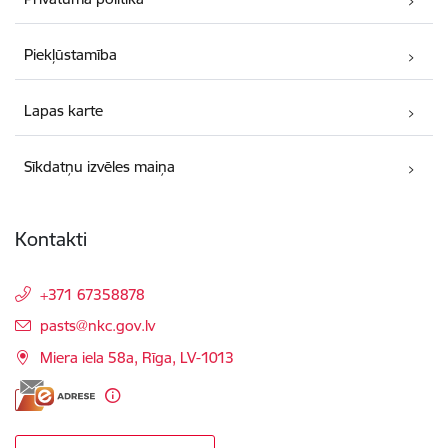
Piekļūstamība
Lapas karte
Sīkdatņu izvēles maiņa
Kontakti
+371 67358878
E-pasts:
pasts@nkc.gov.lv
Miera iela 58a, Rīga, LV-1013