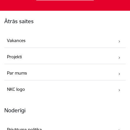
Kājene
Ātrās saites
Vakances
Projekti
Par mums
NKC logo
Noderīgi
Privātuma politika