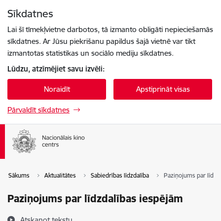
Pāriet uz lapas saturu
Sīkdatnes
Spied
lai meklētu
Enter
Lai šī tīmekļvietne darbotos, tā izmanto obligāti nepieciešamās
sīkdatnes. Ar Jūsu piekrišanu papildus šajā vietnē var tikt
izmantotas statistikas un sociālo mediju sīkdatnes.
Lūdzu, atzīmējiet savu izvēli:
Noraidīt
Apstiprināt visas
Pārvaldīt sīkdatnes
Sākums
Aktualitātes
Sabiedrības līdzdalība
Paziņojums par līdzd
Paziņojums par līdzdalības iespējām
Atskaņot tekstu