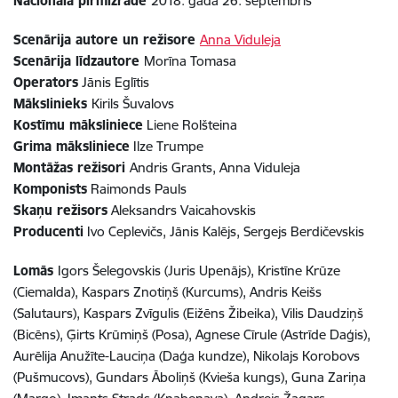
Nacionālā pirmizrāde
2018. gada 26. septembris
Scenārija autore un režisore
Anna Viduleja
Scenārija līdzautore
Morīna Tomasa
Operators
Jānis Eglītis
Mākslinieks
Kirils Šuvalovs
Kostīmu māksliniece
Liene Rolšteina
Grima māksliniece
Ilze Trumpe
Montāžas režisori
Andris Grants, Anna Viduleja
Komponists
Raimonds Pauls
Skaņu režisors
Aleksandrs Vaicahovskis
Producenti
Ivo Ceplevičs, Jānis Kalējs, Sergejs Berdičevskis
Lomās
Igors Šelegovskis (Juris Upenājs), Kristīne Krūze
(Ciemalda), Kaspars Znotiņš (Kurcums), Andris Keišs
(Salutaurs), Kaspars Zvīgulis (Eižēns Žibeika), Vilis Daudziņš
(Bicēns), Ģirts Krūmiņš (Posa), Agnese Cīrule (Astrīde Daģis),
Aurēlija Anužīte-Lauciņa (Daģa kundze), Nikolajs Korobovs
(Pušmucovs), Gundars Āboliņš (Kvieša kungs), Guna Zariņa