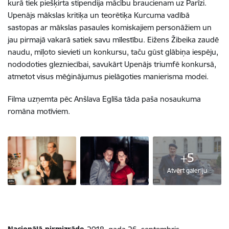
kurā tiek piešķirta stipendija mācību braucienam uz Parīzi.
Upenājs mākslas kritiķa un teorētiķa Kurcuma vadībā
sastopas ar mākslas pasaules komiskajiem personāžiem un
jau pirmajā vakarā satiek savu mīlestību. Eižens Žibeika zaudē
naudu, mīļoto sievieti un konkursu, taču gūst glābiņa iespēju,
nododoties glezniecībai, savukārt Upenājs triumfē konkursā,
atmetot visus mēģinājumus pielāgoties manierisma modei.
Filma uzņemta pēc Anšlava Eglīša tāda paša nosaukuma
romāna motīviem.
+5
Atvērt galeriju