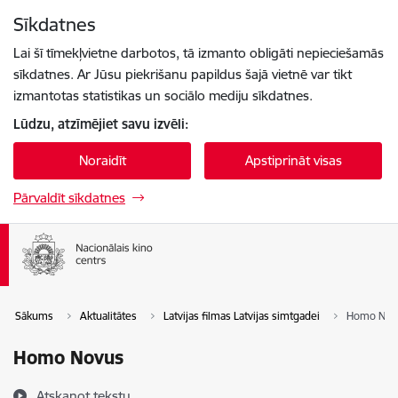
Pāriet uz lapas saturu
Sīkdatnes
Spied
lai meklētu
Enter
Lai šī tīmekļvietne darbotos, tā izmanto obligāti nepieciešamās
sīkdatnes. Ar Jūsu piekrišanu papildus šajā vietnē var tikt
izmantotas statistikas un sociālo mediju sīkdatnes.
Lūdzu, atzīmējiet savu izvēli:
Noraidīt
Apstiprināt visas
Pārvaldīt sīkdatnes
Sākums
Aktualitātes
Latvijas filmas Latvijas simtgadei
Homo Nov
Homo Novus
Atskaņot tekstu