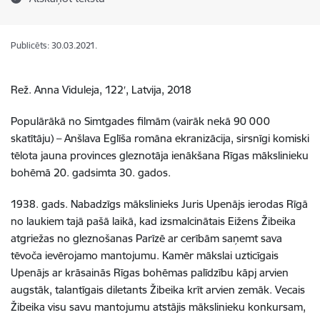
Publicēts: 30.03.2021.
Rež. Anna Viduleja, 122′, Latvija, 2018
Populārākā no Simtgades filmām (vairāk nekā 90 000
skatītāju) – Anšlava Eglīša romāna ekranizācija, sirsnīgi komiski
tēlota jauna provinces gleznotāja ienākšana Rīgas mākslinieku
bohēmā 20. gadsimta 30. gados.
1938. gads. Nabadzīgs mākslinieks Juris Upenājs ierodas Rīgā
no laukiem tajā pašā laikā, kad izsmalcinātais Eižens Žibeika
atgriežas no gleznošanas Parīzē ar cerībām saņemt sava
tēvoča ievērojamo mantojumu. Kamēr mākslai uzticīgais
Upenājs ar krāsainās Rīgas bohēmas palīdzību kāpj arvien
augstāk, talantīgais diletants Žibeika krīt arvien zemāk. Vecais
Žibeika visu savu mantojumu atstājis mākslinieku konkursam,