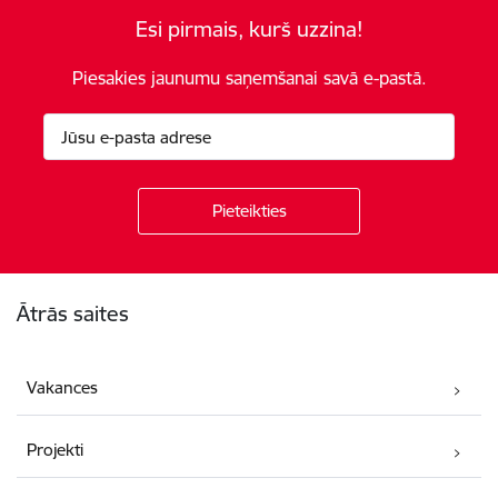
Esi pirmais, kurš uzzina!
Piesakies jaunumu saņemšanai savā e-pastā.
Kājene
Ātrās saites
Vakances
Projekti