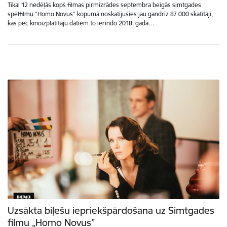
Tikai 12 nedēļās kopš filmas pirmizrādes septembra beigās simtgades
spēlfilmu “Homo Novus” kopumā noskatījušies jau gandrīz 87 000 skatītāji,
kas pēc kinoizplatītāju datiem to ierindo 2018. gada…
Uzsākta biļešu iepriekšpārdošana uz Simtgades
filmu „Homo Novus”