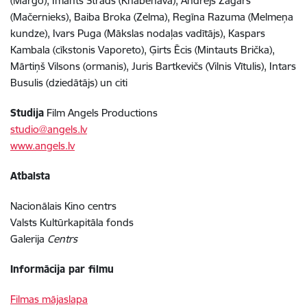
(Margo), Imants Strads (Knabenava), Andrejs Žagars
(Mačernieks), Baiba Broka (Zelma), Regīna Razuma (Melmeņa
kundze), Ivars Puga (Mākslas nodaļas vadītājs), Kaspars
Kambala (cīkstonis Vaporeto), Ģirts Ēcis (Mintauts Brička),
Mārtiņš Vilsons (ormanis), Juris Bartkevičs (Vilnis Vītulis), Intars
Busulis (dziedātājs) un citi
Studija
Film Angels Productions
studio@angels.lv
www.angels.lv
Atbalsta
Nacionālais Kino centrs
Valsts Kultūrkapitāla fonds
Galerija
Centrs
Informācija par filmu
Filmas mājaslapa