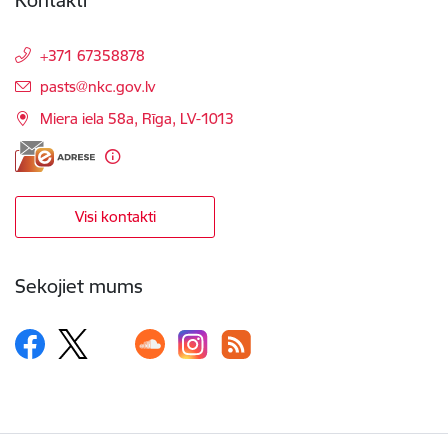
Kontakti
+371 67358878
E-pasts:
pasts@nkc.gov.lv
Miera iela 58a, Rīga, LV-1013
Visi kontakti
Sekojiet mums