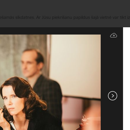
iešamās sīkdatnes. Ar Jūsu piekrišanu papildus šajā vietnē var tikt i
Pārvaldīt sīkdatnes
Filmu nozare
Aktualitātes
Finansējums
Nozares