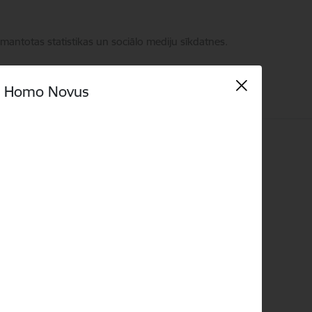
zmantotas statistikas un sociālo mediju sīkdatnes.
Homo Novus
 kontakti
Language
Meklēt
Piekļūstamība