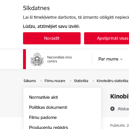
Pāriet uz lapas saturu
Sīkdatnes
Lai šī tīmekļvietne darbotos, tā izmanto obligāti nepiec
Lūdzu, atzīmējiet savu izvēli:
Noraidīt
Apstiprināt visas
Par mums
Sākums
Filmu nozare
Statistika
Kinoteātru statistika
Kinobi
Normatīvie akti
Politikas dokumenti
Atska
Filmu padome
Publicēts: 
Producentu reģistrs