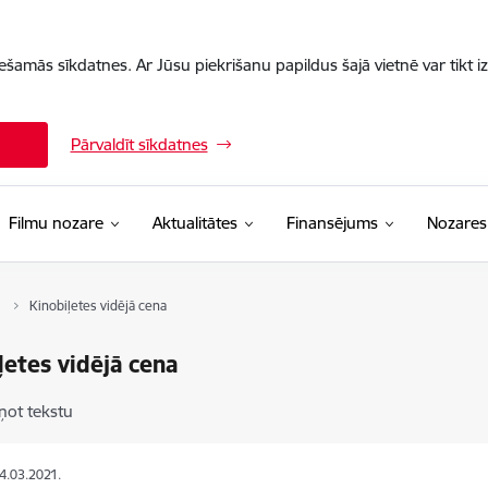
iešamās sīkdatnes. Ar Jūsu piekrišanu papildus šajā vietnē var tikt i
Pārvaldīt sīkdatnes
Filmu nozare
Aktualitātes
Finansējums
Nozares
Kinobiļetes vidējā cena
ļetes vidējā cena
ņot tekstu
24.03.2021.