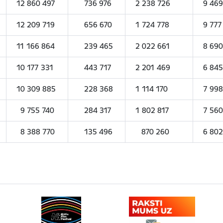
12 860 497
736 976
2 238 726
9 469
12 209 719
656 670
1 724 778
9 777
11 166 864
239 465
2 022 661
8 690
10 177 331
443 717
2 201 469
6 845
10 309 885
228 368
1 114 170
7 998
9 755 740
284 317
1 802 817
7 560
8 388 770
135 496
870 260
6 802