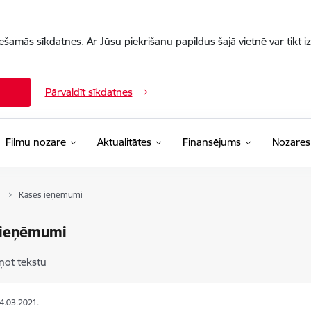
iešamās sīkdatnes. Ar Jūsu piekrišanu papildus šajā vietnē var tikt i
Pārvaldīt sīkdatnes
Filmu nozare
Aktualitātes
Finansējums
Nozares
Kases ieņēmumi
 ieņēmumi
ņot tekstu
24.03.2021.