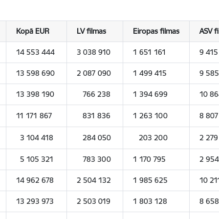
Kopā EUR
LV filmas
Eiropas filmas
ASV f
14 553 444
3 038 910
1 651 161
9 41
13 598 690
2 087 090
1 499 415
9 585
13 398 190
766 238
1 394 699
10 86
11 171 867
831 836
1 263 100
8 807
3 104 418
284 050
203 200
2 279
5 105 321
783 300
1 170 795
2 954
14 962 678
2 504 132
1 985 625
10 21
13 293 973
2 503 019
1 803 128
8 658