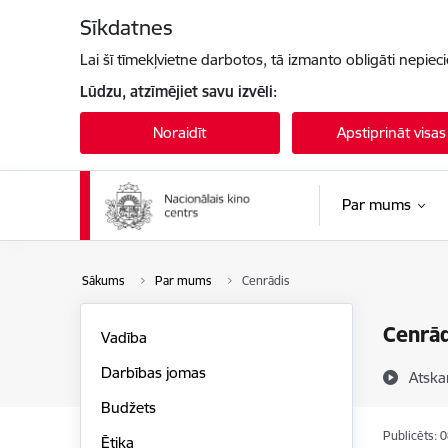
Pāriet uz lapas saturu
Sīkdatnes
Lai šī tīmekļvietne darbotos, tā izmanto obligāti nepiec
Lūdzu, atzīmējiet savu izvēli:
Noraidīt
Apstiprināt visas
Par mums
Sākums
Par mums
Cenrādis
Cenrād
Vadība
Darbības jomas
Atska
Budžets
Publicēts: 
Ētika