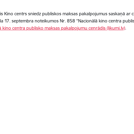
is Kino centrs sniedz publiskos maksas pakalpojumus saskaņā ar ce
a 17. septembra noteikumos Nr. 858 “Nacionālā kino centra publ
ā kino centra publisko maksas pakalpojumu cenrādis (likumi.lv)
.