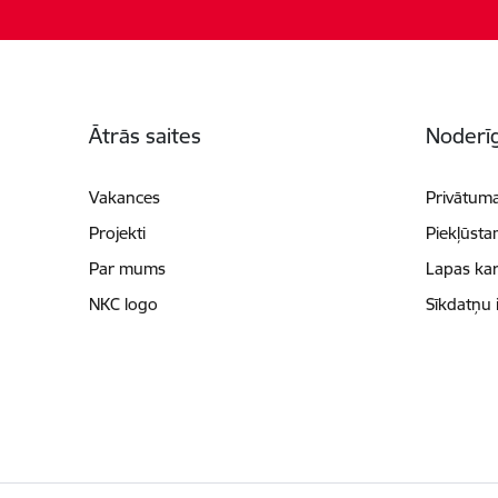
Kājene
Ātrās saites
Noderīg
Vakances
Privātuma
Projekti
Piekļūsta
Par mums
Lapas kar
NKC logo
Sīkdatņu 