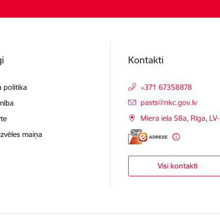
i
Kontakti
 politika
+371 67358878
E-pasts:
pasts@nkc.gov.lv
mība
Miera iela 58a, Rīga, LV
te
izvēles maiņa
Visi kontakti