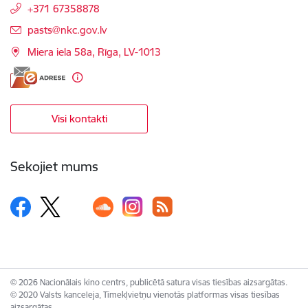
+371 67358878
E-pasts:
pasts@nkc.gov.lv
Miera iela 58a, Rīga, LV-1013
Visi kontakti
Sekojiet mums
© 2026 Nacionālais kino centrs, publicētā satura visas tiesības aizsargātas.
© 2020 Valsts kanceleja, Tīmekļvietņu vienotās platformas visas tiesības
aizsargātas.