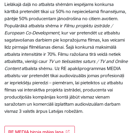
Lielākajā daļā no atbalsta shēmām iespējams konkursa
kārtībā pretendēt tikai uz 50% no nepieciešamā finansējuma,
pārējie 50% producentam jānodrošina no citiem avotiem.
Populārākā atbalsta shēma ir
Filmu projektu izstrāde /
European Co-Development
, kur var pretendēt uz atbalstu
sagatavošanas darbiem pie kopražojuma filmas, kas veicami
līdz pirmajai filmēšanas dienai. Šajā konkursā maksimālā
atbalsta intensitāte ir 70%. Filmu ražošana tīrā veidā netiek
atbalstīta, vienīgi caur
TV un tiešsaistes saturs / TV and Online
Content
atbalsta shēmu. Uz RE apakšprogrammas MEDIA
atbalstu var pretendēt tikai audiovizuālās jomas profesionāļi
ar iepriekšēju pieredzi – piemēram, lai pieteiktos uz atbalstu
filmas vai interaktīva projekta izstrādei, producenta vai
producējošās kompānijas kontā jābūt vismaz vienam
saražotam un komerciāli izplatītam audiovizuālam darbam
vismaz 3 valstīs ārpus Latvijas robežām.
RE MEDIA biroja mājas lapa