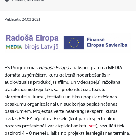
Publicēts: 24.03.2021.
ES Programmas
Radošā Eiropa
apakšprogramma MEDIA
domāta uzņēmējiem, kuru galvenā nodarbošanās ir
audiovizuālas produkcijas (filmu un videospēļu) ražošana;
plašāks iesniedzēju loks var pretendēt uz atbalstu
starptautisku kursu, festivālu un filmu popularizēšanas
pasākumu organizēšanai un auditorijas paplašināšanas
pasākumiem. Projektus vērtē neatkarīgi eksperti, kurus
izvēlas EACEA aģentūra Briselē (kļūt par ekspertu filmu
nozares profesionāļi var aizpildot anketu
šeit
), rezultāti tiek
paziņoti 4 – 8 mēnešu laikā no projekta iesniegšanas termiņa.