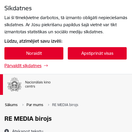
Pāriet uz lapas saturu
Sīkdatnes
Spied
lai meklētu
Enter
Lai šī tīmekļvietne darbotos, tā izmanto obligāti nepieciešamās
sīkdatnes. Ar Jūsu piekrišanu papildus šajā vietnē var tikt
izmantotas statistikas un sociālo mediju sīkdatnes.
Lūdzu, atzīmējiet savu izvēli:
Noraidīt
Apstiprināt visas
Pārvaldīt sīkdatnes
Sākums
Par mums
RE MEDIA birojs
RE MEDIA birojs
Atskaņot tekstu