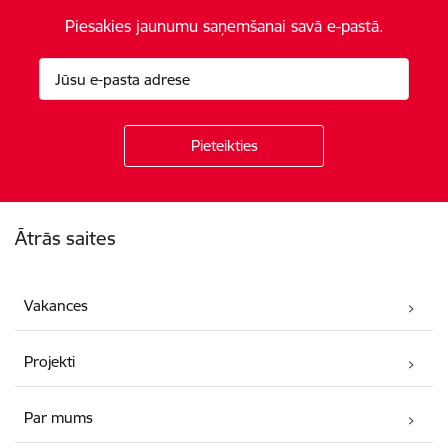
Piesakies jaunumu saņemšanai savā e-pastā.
Kājene
Ātrās saites
Vakances
Projekti
Par mums