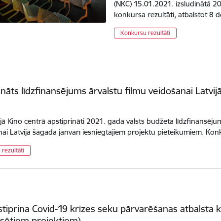
(NKC) 15.01.2021. izsludinātā 2
konkursa rezultāti, atbalstot 8
Konkursu rezultāti
ināts līdzfinansējums ārvalstu filmu veidošanai Latvij
jā Kino centrā apstiprināti 2021. gada valsts budžeta līdzfinansēju
i Latvijā šāgada janvārī iesniegtajiem projektu pieteikumiem. K
rezultāti
tiprina Covid-19 krīzes seku pārvarēšanas atbalsta 
sētiem projektiem)