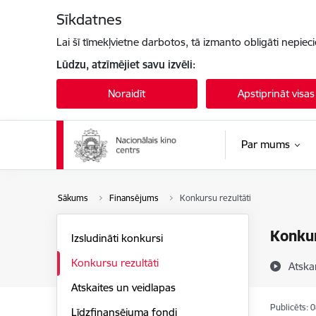
Pāriet uz lapas saturu
Sīkdatnes
Lai šī tīmekļvietne darbotos, tā izmanto obligāti nepiec
Lūdzu, atzīmējiet savu izvēli:
Noraidīt
Apstiprināt visas
Par mums
Sākums
Finansējums
Konkursu rezultāti
Konkur
Izsludināti konkursi
Konkursu rezultāti
Atska
Atskaites un veidlapas
Publicēts: 
Līdzfinansējuma fondi