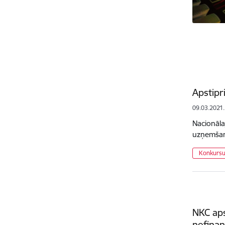
Apstipr
09.03.2021.
Nacionāla
uzņemšana
Konkursu 
NKC aps
nefinan