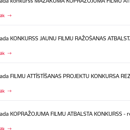
gada konkurss MAZĀKUMA KOPRAŽOJUMA FILMU ATBA
rāk
gada KONKURSS JAUNU FILMU RAŽOŠANAS ATBALSTAM
rāk
gada FILMU ATTĪSTĪŠANAS PROJEKTU KONKURSA REZ
rāk
gada KOPRAŽOJUMA FILMU ATBALSTA KONKURSS - re
rāk