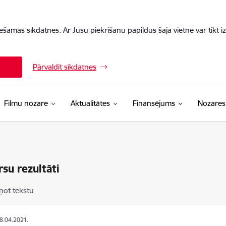
iešamās sīkdatnes. Ar Jūsu piekrišanu papildus šajā vietnē var tikt i
Pārvaldīt sīkdatnes
Filmu nozare
Aktualitātes
Finansējums
Nozares
su rezultāti
ņot tekstu
08.04.2021.