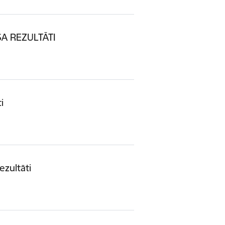
A REZULTĀTI
i
zultāti