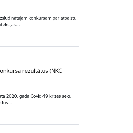
 izsludinātajam konkursam par atbalstu
nfekcijas…
konkursa rezultātus (NKC
nātā 2020. gada Covid-19 krīzes seku
jektus…