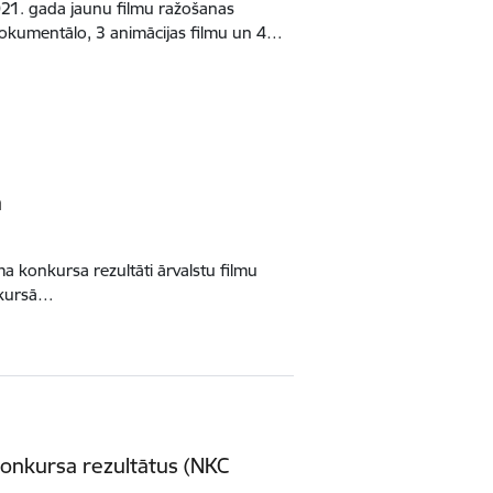
021. gada jaunu filmu ražošanas
 dokumentālo, 3 animācijas filmu un 4…
ā
ma konkursa rezultāti ārvalstu filmu
onkursā…
konkursa rezultātus (NKC