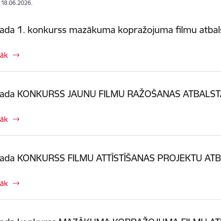
: 18.06.2026.
ada 1. konkurss mazākuma kopražojuma filmu atbals
rāk
gada KONKURSS JAUNU FILMU RAŽOŠANAS ATBALSTAM
rāk
gada KONKURSS FILMU ATTĪSTĪŠANAS PROJEKTU ATBA
rāk