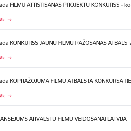
gada FILMU ATTĪSTĪŠANAS PROJEKTU KONKURSS - kon
rāk
gada KONKURSS JAUNU FILMU RAŽOŠANAS ATBALSTAM
rāk
gada KOPRAŽOJUMA FILMU ATBALSTA KONKURSA RE
rāk
NANSĒJUMS ĀRVALSTU FILMU VEIDOŠANAI LATVIJĀ