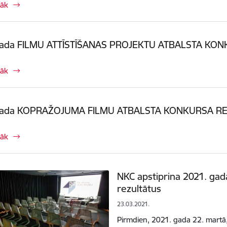
rāk
gada FILMU ATTĪSTĪŠANAS PROJEKTU ATBALSTA KON
rāk
gada KOPRAŽOJUMA FILMU ATBALSTA KONKURSA RE
rāk
NKC apstiprina 2021. gad
rezultātus
23.03.2021.
Pirmdien, 2021. gada 22. martā, 