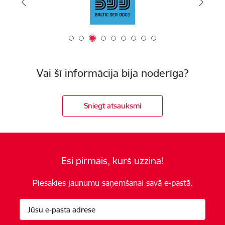
Vai šī informācija bija noderīga?
Sniegt atsauksmi
Esi pirmais, kurš uzzina!
Piesakies jaunumu saņemšanai savā e-pastā.