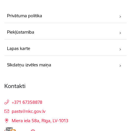
Privātuma politika
Piekļūstamība
Lapas karte
Sīkdatņu izvēles maiņa
Kontakti
+371 67358878
E-pasts:
pasts@nkc.gov.lv
Miera iela 58a, Rīga, LV-1013